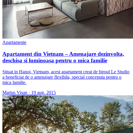
Apartamente
Apartament din Vietnam – Amenajare dezinvolta,
deschisa si luminoasa pentru o mica familie
Situat in Hanoi, Vietnam, acest apartament creat de biroul Le Studio
a beneficiat de o amenajare flexibila, special conceputa pentru o
mica familie.
Marius Visan
·
19 aug. 2015