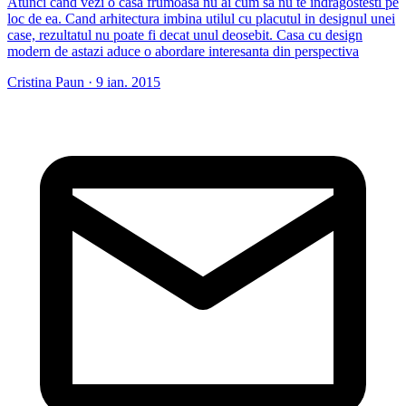
Atunci cand vezi o casa frumoasa nu ai cum sa nu te indragostesti pe
loc de ea. Cand arhitectura imbina utilul cu placutul in designul unei
case, rezultatul nu poate fi decat unul deosebit. Casa cu design
modern de astazi aduce o abordare interesanta din perspectiva
Cristina Paun
·
9 ian. 2015