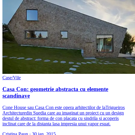
Case/Vile
Casa Con: geometrie abstracta cu elemente
scandinave
Cone House sau Casa Con este opera arhitectilor de laTrigueiros
Architecturedin Suedia care au imaginat un proiect cu un design
destul de abstract: forma de con placata cu sindrila si acoperis
inclinat care de la distanta lasa impresia unui vapor esuat.
Cristina Paun
·
30 ian. 2015