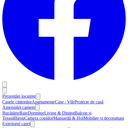
Prezentări locuințe
Casele cititorilor
Apartamente
Case / Vile
Proiecte de casă
Amenajări camere
Bucătărie
Baie
Dormitor
Living & Dining
Balcon și
Terasă
Birou
Camera copiilor
Mansardă & Hol
Mobilier și decorațiuni
Exteriorul casei