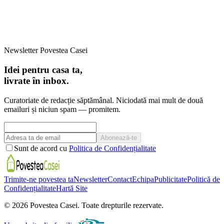
Newsletter Povestea Casei
Idei pentru casa ta,
livrate în inbox.
Curatoriate de redacție săptămânal. Niciodată mai mult de două
emailuri și niciun spam — promitem.
Abonează-te
Sunt de acord cu
Politica de Confidențialitate
Trimite-ne povestea ta
Newsletter
Contact
Echipa
Publicitate
Politică de
Confidențialitate
Hartă Site
©
2026
Povestea Casei.
Toate drepturile rezervate.