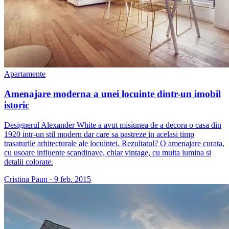
Apartamente
Amenajare moderna a unei locuinte dintr-un imobil
istoric
Designerul Alexander White a avut misiunea de a decora o casa din
1920 intr-un stil modern dar care sa pastreze in acelasi timp
trasaturile arhitecturale ale locuintei. Rezultatul? O amenajare curata,
cu usoare influente scandinave, chiar vintage, cu multa lumina si
detalii colorate.
Cristina Paun
·
9 feb. 2015