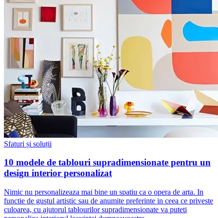
Sfaturi și soluții
10 modele de tablouri supradimensionate pentru un
design interior personalizat
Nimic nu personalizeaza mai bine un spatiu ca o opera de arta. In
functie de gustul artistic sau de anumite preferinte in ceea ce priveste
culoarea, cu ajutorul tablourilor supradimensionate va puteti