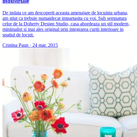
industriale
De indata ce am descoperit aceasta amenajare de locuinta urbana,
am stiut ca trebuie numaidecat impartasita cu voi. Sub semnatura
celor de la Doherty Design Studio, casa abordeaza un stil modern,
minimalist si mai ales original prin integrarea curtii interioare in
spatiul de locuit.
Cristina Paun
·
24 mar. 2015