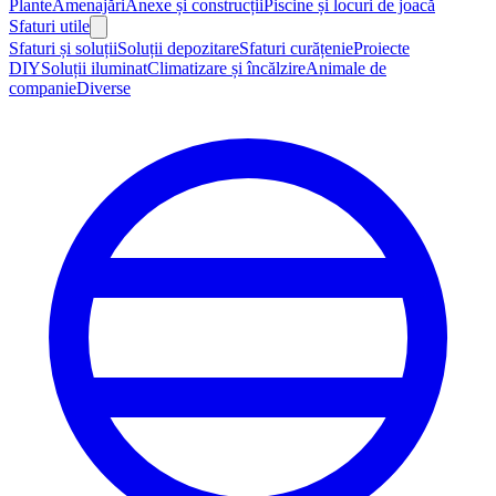
Plante
Amenajări
Anexe și construcții
Piscine și locuri de joacă
Sfaturi utile
Sfaturi și soluții
Soluții depozitare
Sfaturi curățenie
Proiecte
DIY
Soluții iluminat
Climatizare și încălzire
Animale de
companie
Diverse