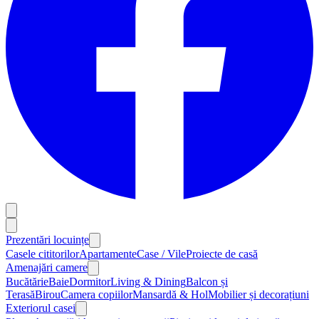
Prezentări locuințe
Casele cititorilor
Apartamente
Case / Vile
Proiecte de casă
Amenajări camere
Bucătărie
Baie
Dormitor
Living & Dining
Balcon și
Terasă
Birou
Camera copiilor
Mansardă & Hol
Mobilier și decorațiuni
Exteriorul casei