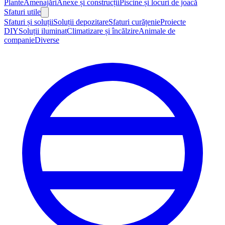
Plante
Amenajări
Anexe și construcții
Piscine și locuri de joacă
Sfaturi utile
Sfaturi și soluții
Soluții depozitare
Sfaturi curățenie
Proiecte
DIY
Soluții iluminat
Climatizare și încălzire
Animale de
companie
Diverse