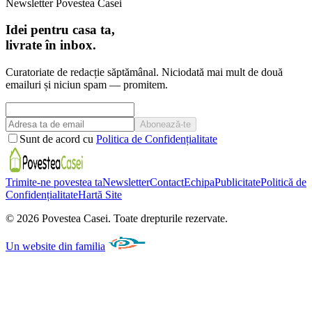
Newsletter Povestea Casei
Idei pentru casa ta,
livrate în inbox.
Curatoriate de redacție săptămânal. Niciodată mai mult de două
emailuri și niciun spam — promitem.
Abonează-te
Sunt de acord cu
Politica de Confidențialitate
Trimite-ne povestea ta
Newsletter
Contact
Echipa
Publicitate
Politică de
Confidențialitate
Hartă Site
©
2026
Povestea Casei.
Toate drepturile rezervate.
Un website din familia