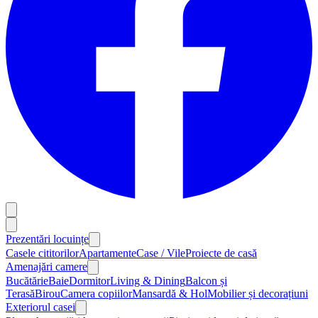
Prezentări locuințe
Casele cititorilor
Apartamente
Case / Vile
Proiecte de casă
Amenajări camere
Bucătărie
Baie
Dormitor
Living & Dining
Balcon și
Terasă
Birou
Camera copiilor
Mansardă & Hol
Mobilier și decorațiuni
Exteriorul casei