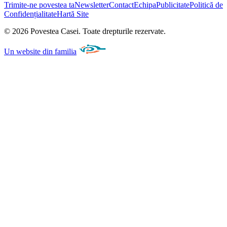
Trimite-ne povestea ta
Newsletter
Contact
Echipa
Publicitate
Politică de
Confidențialitate
Hartă Site
©
2026
Povestea Casei.
Toate drepturile rezervate.
Un website din familia