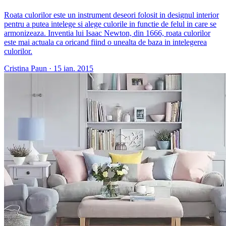
Roata culorilor este un instrument deseori folosit in designul interior
pentru a putea intelege si alege culorile in functie de felul in care se
armonizeaza. Inventia lui Isaac Newton, din 1666, roata culorilor
este mai actuala ca oricand fiind o unealta de baza in intelegerea
culorilor.
Cristina Paun
·
15 ian. 2015