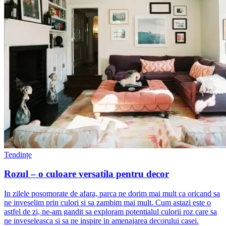
Tendințe
Rozul – o culoare versatila pentru decor
In zilele posomorate de afara, parca ne dorim mai mult ca oricand sa
ne inveselim prin culori si sa zambim mai mult. Cum astazi este o
astfel de zi, ne-am gandit sa exploram potentialul culorii roz care sa
ne inveseleasca si sa ne inspire in amenajarea decorului casei.