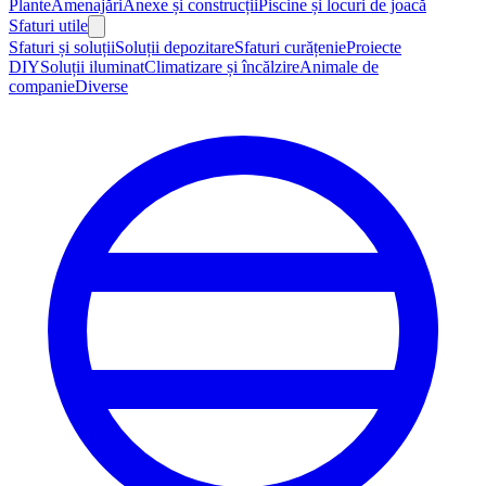
Plante
Amenajări
Anexe și construcții
Piscine și locuri de joacă
Sfaturi utile
Sfaturi și soluții
Soluții depozitare
Sfaturi curățenie
Proiecte
DIY
Soluții iluminat
Climatizare și încălzire
Animale de
companie
Diverse