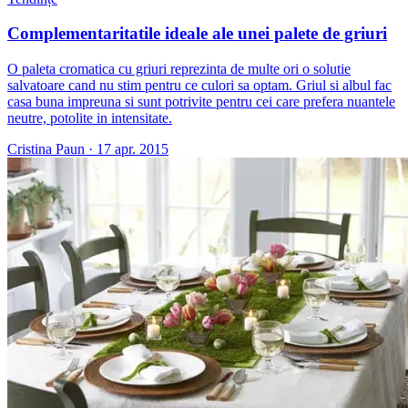
Complementaritatile ideale ale unei palete de griuri
O paleta cromatica cu griuri reprezinta de multe ori o solutie
salvatoare cand nu stim pentru ce culori sa optam. Griul si albul fac
casa buna impreuna si sunt potrivite pentru cei care prefera nuantele
neutre, potolite in intensitate.
Cristina Paun
·
17 apr. 2015