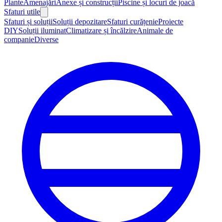
Plante
Amenajări
Anexe și construcții
Piscine și locuri de joacă
Sfaturi utile
Sfaturi și soluții
Soluții depozitare
Sfaturi curățenie
Proiecte
DIY
Soluții iluminat
Climatizare și încălzire
Animale de
companie
Diverse