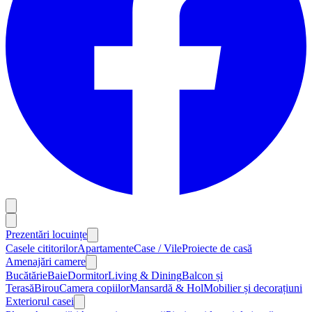
Prezentări locuințe
Casele cititorilor
Apartamente
Case / Vile
Proiecte de casă
Amenajări camere
Bucătărie
Baie
Dormitor
Living & Dining
Balcon și
Terasă
Birou
Camera copiilor
Mansardă & Hol
Mobilier și decorațiuni
Exteriorul casei