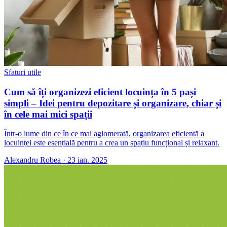
Sfaturi utile
Cum să îți organizezi eficient locuința în 5 pași
simpli – Idei pentru depozitare și organizare, chiar și
în cele mai mici spații
Într-o lume din ce în ce mai aglomerată, organizarea eficientă a
locuinței este esențială pentru a crea un spațiu funcțional și relaxant.
Alexandru Robea
·
23 ian. 2025