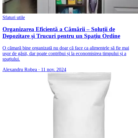
Sfaturi utile
Organizarea Eficientă a Cămării – Soluții de
Depozitare și Trucuri pentru un Spațiu Ordine
O cămară bine organizată nu doar că face ca alimentele să fie mai
ușor de găsit, dar poate contribui și la economisirea timpului și a
spațiului.
Alexandru Robea
·
11 nov. 2024