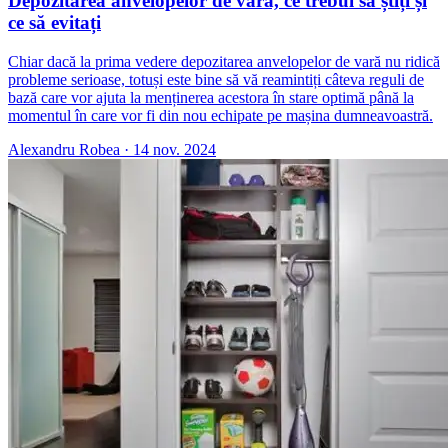
Depozitarea anvelopelor de vară, ce trebui să știți și
ce să evitați
Chiar dacă la prima vedere depozitarea anvelopelor de vară nu ridică
probleme serioase, totuși este bine să vă reamintiți câteva reguli de
bază care vor ajuta la menținerea acestora în stare optimă până la
momentul în care vor fi din nou echipate pe mașina dumneavoastră.
Alexandru Robea
·
14 nov. 2024