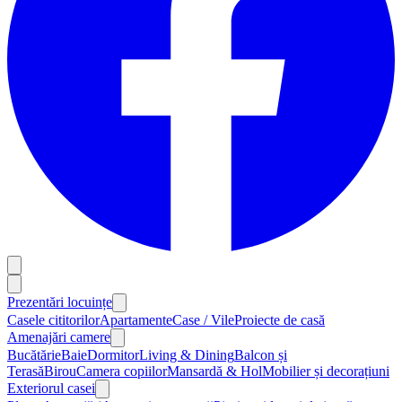
Prezentări locuințe
Casele cititorilor
Apartamente
Case / Vile
Proiecte de casă
Amenajări camere
Bucătărie
Baie
Dormitor
Living & Dining
Balcon și
Terasă
Birou
Camera copiilor
Mansardă & Hol
Mobilier și decorațiuni
Exteriorul casei