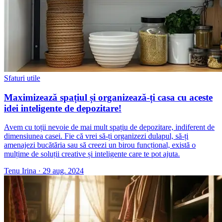
Sfaturi utile
Maximizează spațiul și organizează-ți casa cu aceste
idei inteligente de depozitare!
Avem cu toții nevoie de mai mult spațiu de depozitare, indiferent de
dimensiunea casei. Fie că vrei să-ți organizezi dulapul, să-ți
amenajezi bucătăria sau să creezi un birou funcțional, există o
mulțime de soluții creative și inteligente care te pot ajuta.
Tenu Irina
·
29 aug. 2024