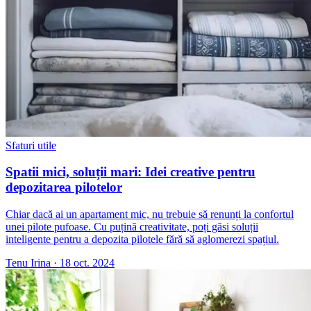
Sfaturi utile
Spatii mici, soluții mari: Idei creative pentru
depozitarea pilotelor
Chiar dacă ai un apartament mic, nu trebuie să renunți la confortul
unei pilote pufoase. Cu puțină creativitate, poți găsi soluții
inteligente pentru a depozita pilotele fără să aglomerezi spațiul.
Tenu Irina
·
18 oct. 2024