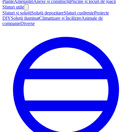
Plante
Amenajări
Anexe și construcții
Piscine și locuri de joacă
Sfaturi utile
Sfaturi și soluții
Soluții depozitare
Sfaturi curățenie
Proiecte
DIY
Soluții iluminat
Climatizare și încălzire
Animale de
companie
Diverse