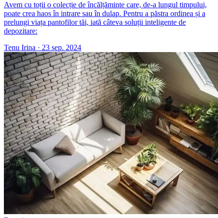
Avem cu toții o colecție de încălțăminte care, de-a lungul timpului,
poate crea haos în intrare sau în dulap. Pentru a păstra ordinea și a
prelungi viața pantofilor tăi, iată câteva soluții inteligente de
depozitare:
Tenu Irina
·
23 sep. 2024