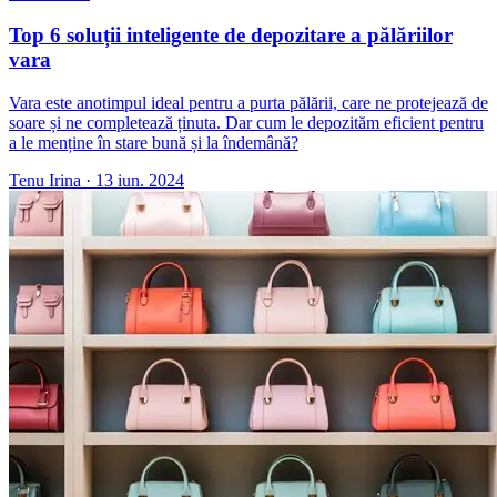
Top 6 soluții inteligente de depozitare a pălăriilor
vara
Vara este anotimpul ideal pentru a purta pălării, care ne protejează de
soare și ne completează ținuta. Dar cum le depozităm eficient pentru
a le menține în stare bună și la îndemână?
Tenu Irina
·
13 iun. 2024