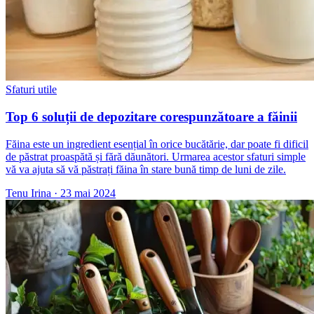
Sfaturi utile
Top 6 soluții de depozitare corespunzătoare a făinii
Făina este un ingredient esențial în orice bucătărie, dar poate fi dificil
de păstrat proaspătă și fără dăunători. Urmarea acestor sfaturi simple
vă va ajuta să vă păstrați făina în stare bună timp de luni de zile.
Tenu Irina
·
23 mai 2024