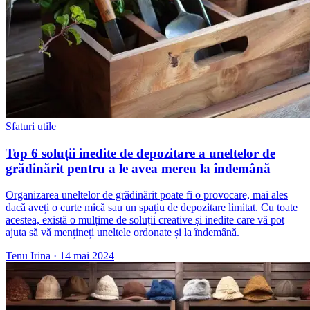
Sfaturi utile
Top 6 soluții inedite de depozitare a uneltelor de
grădinărit pentru a le avea mereu la îndemână
Organizarea uneltelor de grădinărit poate fi o provocare, mai ales
dacă aveți o curte mică sau un spațiu de depozitare limitat. Cu toate
acestea, există o mulțime de soluții creative și inedite care vă pot
ajuta să vă mențineți uneltele ordonate și la îndemână.
Tenu Irina
·
14 mai 2024