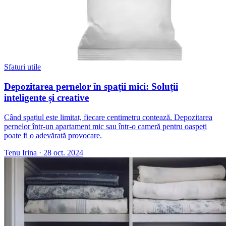
Sfaturi utile
Depozitarea pernelor în spații mici: Soluții
inteligente și creative
Când spațiul este limitat, fiecare centimetru contează. Depozitarea
pernelor într-un apartament mic sau într-o cameră pentru oaspeți
poate fi o adevărată provocare.
Tenu Irina
·
28 oct. 2024