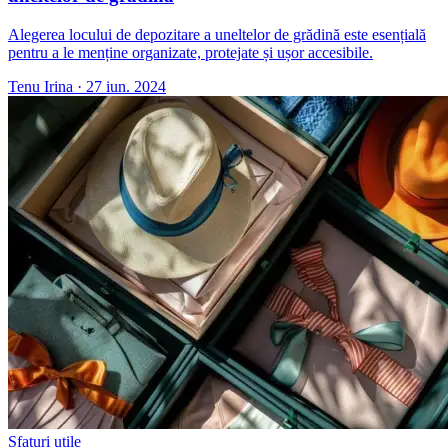
Alegerea locului de depozitare a uneltelor de grădină este esențială
pentru a le menține organizate, protejate și ușor accesibile.
Tenu Irina
·
27 iun. 2024
Sfaturi utile