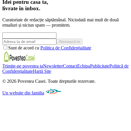
Idei pentru casa ta,
livrate în inbox.
Curatoriate de redacție săptămânal. Niciodată mai mult de două
emailuri și niciun spam — promitem.
Abonează-te
Sunt de acord cu
Politica de Confidențialitate
Trimite-ne povestea ta
Newsletter
Contact
Echipa
Publicitate
Politică de
Confidențialitate
Hartă Site
©
2026
Povestea Casei.
Toate drepturile rezervate.
Un website din familia