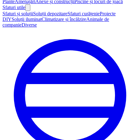
Plante
Amenajări
Anexe și construcții
Piscine și locuri de joacă
Sfaturi utile
Sfaturi și soluții
Soluții depozitare
Sfaturi curățenie
Proiecte
DIY
Soluții iluminat
Climatizare și încălzire
Animale de
companie
Diverse