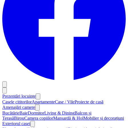
Prezentări locuințe
Casele cititorilor
Apartamente
Case / Vile
Proiecte de casă
Amenajări camere
Bucătărie
Baie
Dormitor
Living & Dining
Balcon și
Terasă
Birou
Camera copiilor
Mansardă & Hol
Mobilier și decorațiuni
Exteriorul casei