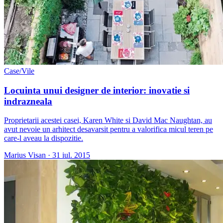
Case/Vile
Locuinta unui designer de interior: inovatie si
indrazneala
Proprietarii acestei casei, Karen White si David Mac Naughtan, au
avut nevoie un arhitect desavarsit pentru a valorifica micul teren pe
care-l aveau la dispozitie.
Marius Visan
·
31 iul. 2015