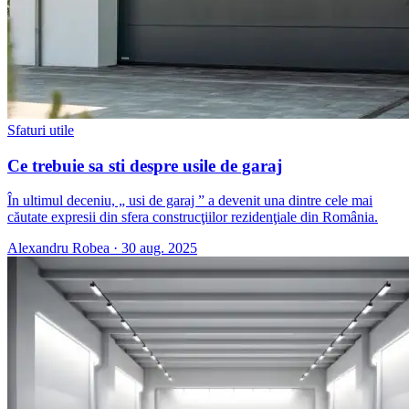
Sfaturi utile
Ce trebuie sa sti despre usile de garaj
În ultimul deceniu, „ usi de garaj ” a devenit una dintre cele mai
căutate expresii din sfera construcţiilor rezidenţiale din România.
Alexandru Robea
·
30 aug. 2025