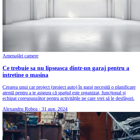
Amenajări camere
Ce trebuie sa nu lipseasca dintr-un garaj pentru a
intretine o masina
Crearea unui car project (proiect auto) în garaj necesită o planificare
atentă pentru a te asigura că spațiul este organizat, funcțional și
echipat corespunzător pentru activitățile pe care vrei să le desfășori.
Alexandru Robea
·
31 aug. 2024