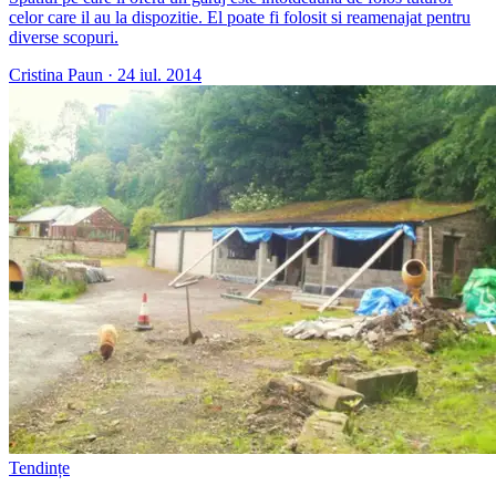
celor care il au la dispozitie. El poate fi folosit si reamenajat pentru
diverse scopuri.
Cristina Paun
·
24 iul. 2014
Tendințe