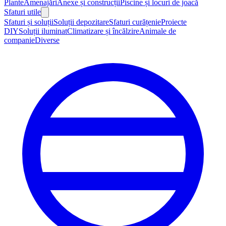
Plante
Amenajări
Anexe și construcții
Piscine și locuri de joacă
Sfaturi utile
Sfaturi și soluții
Soluții depozitare
Sfaturi curățenie
Proiecte
DIY
Soluții iluminat
Climatizare și încălzire
Animale de
companie
Diverse