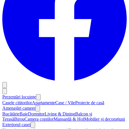
Prezentări locuințe
Casele cititorilor
Apartamente
Case / Vile
Proiecte de casă
Amenajări camere
Bucătărie
Baie
Dormitor
Living & Dining
Balcon și
Terasă
Birou
Camera copiilor
Mansardă & Hol
Mobilier și decorațiuni
Exteriorul casei