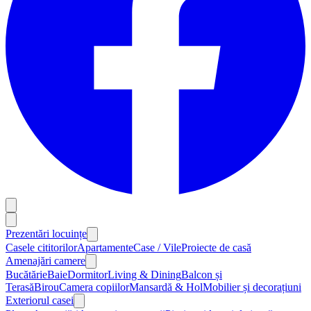
Prezentări locuințe
Casele cititorilor
Apartamente
Case / Vile
Proiecte de casă
Amenajări camere
Bucătărie
Baie
Dormitor
Living & Dining
Balcon și
Terasă
Birou
Camera copiilor
Mansardă & Hol
Mobilier și decorațiuni
Exteriorul casei