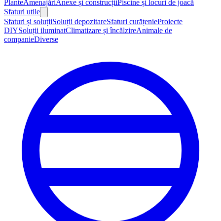
Plante
Amenajări
Anexe și construcții
Piscine și locuri de joacă
Sfaturi utile
Sfaturi și soluții
Soluții depozitare
Sfaturi curățenie
Proiecte
DIY
Soluții iluminat
Climatizare și încălzire
Animale de
companie
Diverse