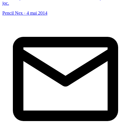
joc.
Pencil Nex
·
4 mai 2014