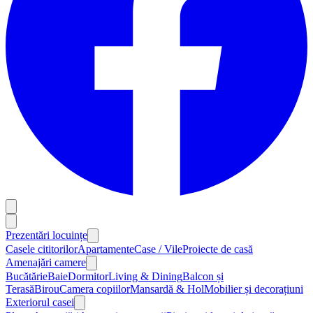
Prezentări locuințe
Casele cititorilor
Apartamente
Case / Vile
Proiecte de casă
Amenajări camere
Bucătărie
Baie
Dormitor
Living & Dining
Balcon și
Terasă
Birou
Camera copiilor
Mansardă & Hol
Mobilier și decorațiuni
Exteriorul casei