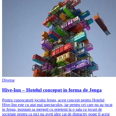
Diverse
Hive-Inn – Hotelul conceput in forma de Jenga
Pentru cunoscatorii jocului Jenga, acest concept pentru Hotelul
Hive-Inn este cu atat mai spectaculos, iar pentru cei care nu au jucat
in Jenga, insistam sa mergeti cu prietenii la o sala cu jocuri de
societate pentru ca nici nu aveti idee cat de distractiv poate fi acest