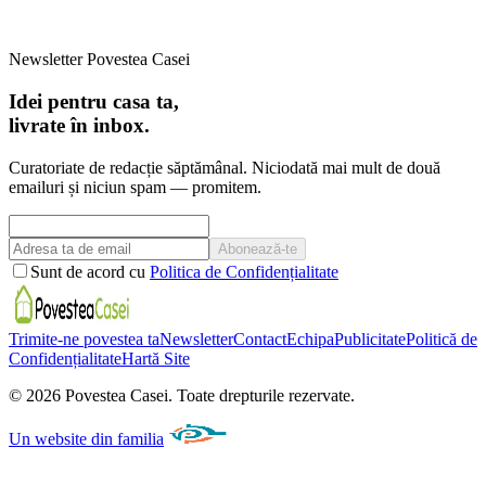
Newsletter Povestea Casei
Idei pentru casa ta,
livrate în inbox.
Curatoriate de redacție săptămânal. Niciodată mai mult de două
emailuri și niciun spam — promitem.
Abonează-te
Sunt de acord cu
Politica de Confidențialitate
Trimite-ne povestea ta
Newsletter
Contact
Echipa
Publicitate
Politică de
Confidențialitate
Hartă Site
©
2026
Povestea Casei.
Toate drepturile rezervate.
Un website din familia