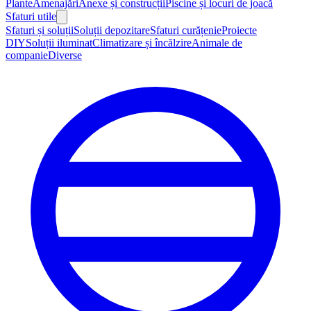
Plante
Amenajări
Anexe și construcții
Piscine și locuri de joacă
Sfaturi utile
Sfaturi și soluții
Soluții depozitare
Sfaturi curățenie
Proiecte
DIY
Soluții iluminat
Climatizare și încălzire
Animale de
companie
Diverse