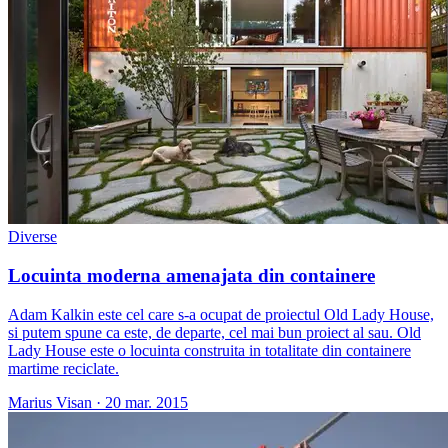
Diverse
Locuinta moderna amenajata din containere
Adam Kalkin este cel care s-a ocupat de proiectul Old Lady House,
si putem spune ca este, de departe, cel mai bun proiect al sau. Old
Lady House este o locuinta construita in totalitate din containere
martime reciclate.
Marius Visan
·
20 mar. 2015