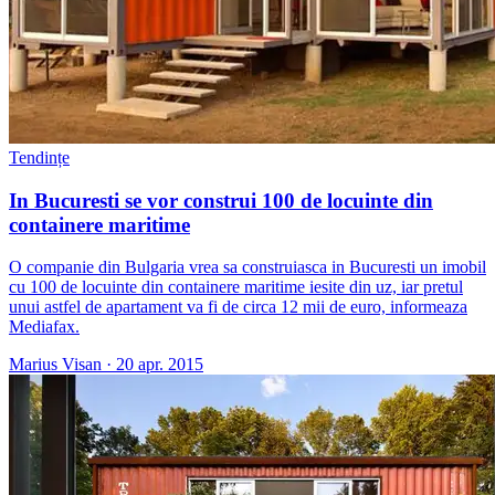
Tendințe
In Bucuresti se vor construi 100 de locuinte din
containere maritime
O companie din Bulgaria vrea sa construiasca in Bucuresti un imobil
cu 100 de locuinte din containere maritime iesite din uz, iar pretul
unui astfel de apartament va fi de circa 12 mii de euro, informeaza
Mediafax.
Marius Visan
·
20 apr. 2015