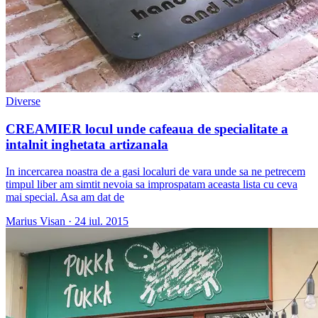
Diverse
CREAMIER locul unde cafeaua de specialitate a
intalnit inghetata artizanala
In incercarea noastra de a gasi localuri de vara unde sa ne petrecem
timpul liber am simtit nevoia sa improspatam aceasta lista cu ceva
mai special. Asa am dat de
Marius Visan
·
24 iul. 2015