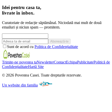
Idei pentru casa ta,
livrate în inbox.
Curatoriate de redacție săptămânal. Niciodată mai mult de două
emailuri și niciun spam — promitem.
Abonează-te
Sunt de acord cu
Politica de Confidențialitate
Trimite-ne povestea ta
Newsletter
Contact
Echipa
Publicitate
Politică de
Confidențialitate
Hartă Site
©
2026
Povestea Casei.
Toate drepturile rezervate.
Un website din familia