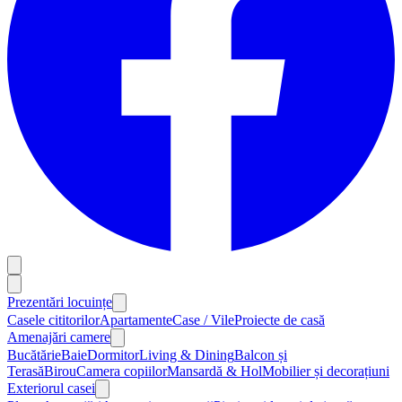
Prezentări locuințe
Casele cititorilor
Apartamente
Case / Vile
Proiecte de casă
Amenajări camere
Bucătărie
Baie
Dormitor
Living & Dining
Balcon și
Terasă
Birou
Camera copiilor
Mansardă & Hol
Mobilier și decorațiuni
Exteriorul casei