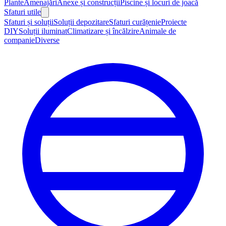
Plante
Amenajări
Anexe și construcții
Piscine și locuri de joacă
Sfaturi utile
Sfaturi și soluții
Soluții depozitare
Sfaturi curățenie
Proiecte
DIY
Soluții iluminat
Climatizare și încălzire
Animale de
companie
Diverse