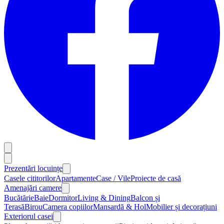
Prezentări locuințe
Casele cititorilor
Apartamente
Case / Vile
Proiecte de casă
Amenajări camere
Bucătărie
Baie
Dormitor
Living & Dining
Balcon și
Terasă
Birou
Camera copiilor
Mansardă & Hol
Mobilier și decorațiuni
Exteriorul casei