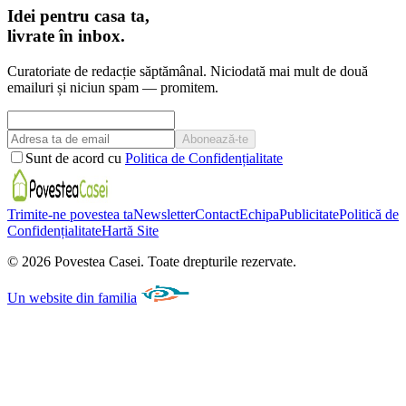
Idei pentru casa ta,
livrate în inbox.
Curatoriate de redacție săptămânal. Niciodată mai mult de două
emailuri și niciun spam — promitem.
Abonează-te
Sunt de acord cu
Politica de Confidențialitate
Trimite-ne povestea ta
Newsletter
Contact
Echipa
Publicitate
Politică de
Confidențialitate
Hartă Site
©
2026
Povestea Casei.
Toate drepturile rezervate.
Un website din familia