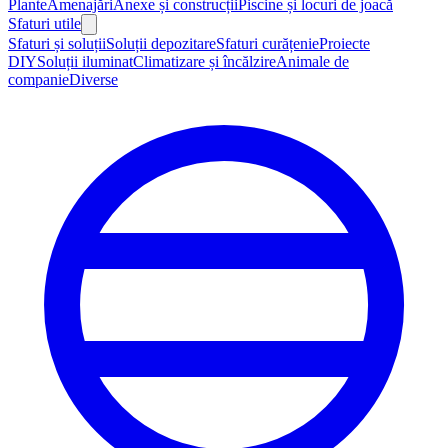
Plante
Amenajări
Anexe și construcții
Piscine și locuri de joacă
Sfaturi utile
Sfaturi și soluții
Soluții depozitare
Sfaturi curățenie
Proiecte
DIY
Soluții iluminat
Climatizare și încălzire
Animale de
companie
Diverse