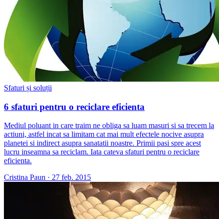
Sfaturi și soluții
6 sfaturi pentru o reciclare eficienta
Mediul poluant in care traim ne obliga sa luam masuri si sa trecem la
actiuni, astfel incat sa limitam cat mai mult efectele nocive asupra
planetei si indirect asupra sanatatii noastre. Primii pasi spre acest
lucru inseamna sa reciclam. Iata cateva sfaturi pentru o reciclare
eficienta.
Cristina Paun
·
27 feb. 2015