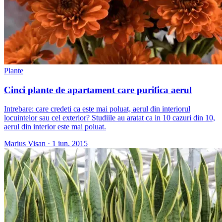
Plante
Cinci plante de apartament care purifica aerul
Intrebare: care credeti ca este mai poluat, aerul din interiorul
locuintelor sau cel exterior? Studiile au aratat ca in 10 cazuri din 10,
aerul din interior este mai poluat.
Marius Visan
·
1 iun. 2015