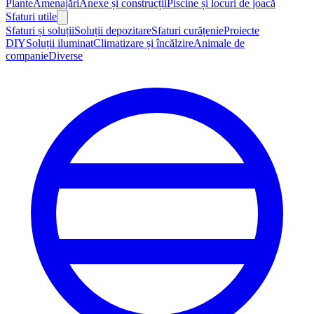
Plante
Amenajări
Anexe și construcții
Piscine și locuri de joacă
Sfaturi utile
Sfaturi și soluții
Soluții depozitare
Sfaturi curățenie
Proiecte
DIY
Soluții iluminat
Climatizare și încălzire
Animale de
companie
Diverse