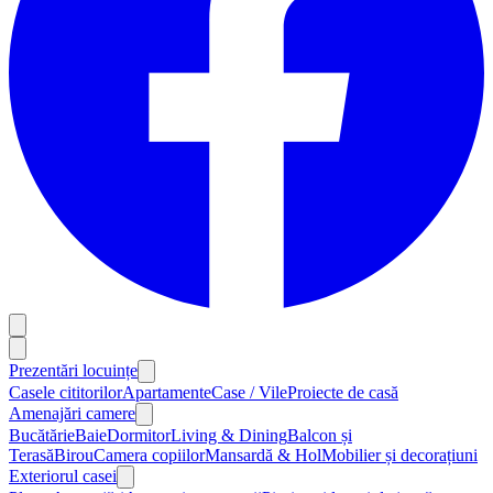
Prezentări locuințe
Casele cititorilor
Apartamente
Case / Vile
Proiecte de casă
Amenajări camere
Bucătărie
Baie
Dormitor
Living & Dining
Balcon și
Terasă
Birou
Camera copiilor
Mansardă & Hol
Mobilier și decorațiuni
Exteriorul casei