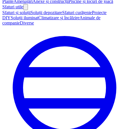
Plante
Amenajări
Anexe și construcții
Piscine și locuri de joacă
Sfaturi utile
Sfaturi și soluții
Soluții depozitare
Sfaturi curățenie
Proiecte
DIY
Soluții iluminat
Climatizare și încălzire
Animale de
companie
Diverse