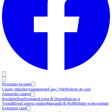
Prezentări locuințe
Casele cititorilor
Apartamente
Case / Vile
Proiecte de casă
Amenajări camere
Bucătărie
Baie
Dormitor
Living & Dining
Balcon și
Terasă
Birou
Camera copiilor
Mansardă & Hol
Mobilier și decorațiuni
Exteriorul casei