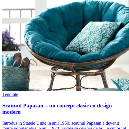
Tendințe
Scaunul Papasan – un concept clasic cu design
modern
Introdus in Statele Unite in anii 1950, scaunul Papasan a devenit
foarte popular abia in anii 1970. Forma sa celebra de bol, a cunoscut