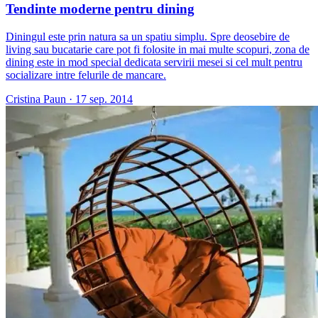
Tendinte moderne pentru dining
Diningul este prin natura sa un spatiu simplu. Spre deosebire de
living sau bucatarie care pot fi folosite in mai multe scopuri, zona de
dining este in mod special dedicata servirii mesei si cel mult pentru
socializare intre felurile de mancare.
Cristina Paun
·
17 sep. 2014