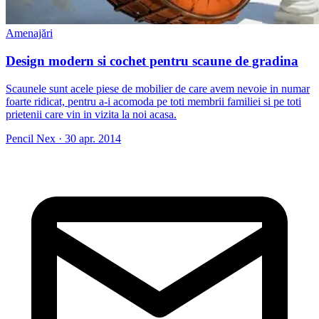
Amenajări
Design modern si cochet pentru scaune de gradina
Scaunele sunt acele piese de mobilier de care avem nevoie in numar
foarte ridicat, pentru a-i acomoda pe toti membrii familiei si pe toti
prietenii care vin in vizita la noi acasa.
Pencil Nex
·
30 apr. 2014