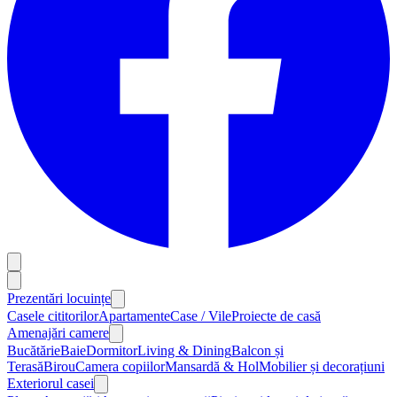
Prezentări locuințe
Casele cititorilor
Apartamente
Case / Vile
Proiecte de casă
Amenajări camere
Bucătărie
Baie
Dormitor
Living & Dining
Balcon și
Terasă
Birou
Camera copiilor
Mansardă & Hol
Mobilier și decorațiuni
Exteriorul casei