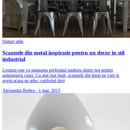
Sfaturi utile
Scaunele din metal inspiratie pentru un decor in stil
industrial
Lemnul este cu siguranta preferatul multora dintre noi pentru
amenajarea casei. Cu atat mai mult, scaunele din lemn pe care le
avem acasa ne aduc confortul dori
Alexandru Robea
·
1 mar. 2015