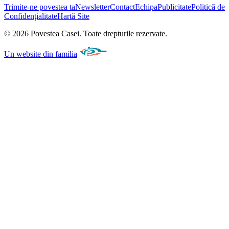
Trimite-ne povestea ta
Newsletter
Contact
Echipa
Publicitate
Politică de
Confidențialitate
Hartă Site
©
2026
Povestea Casei.
Toate drepturile rezervate.
Un website din familia