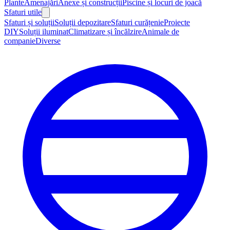
Plante
Amenajări
Anexe și construcții
Piscine și locuri de joacă
Sfaturi utile
Sfaturi și soluții
Soluții depozitare
Sfaturi curățenie
Proiecte
DIY
Soluții iluminat
Climatizare și încălzire
Animale de
companie
Diverse