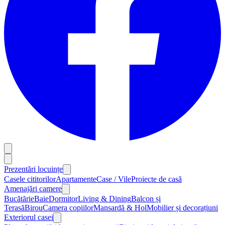
Prezentări locuințe
Casele cititorilor
Apartamente
Case / Vile
Proiecte de casă
Amenajări camere
Bucătărie
Baie
Dormitor
Living & Dining
Balcon și
Terasă
Birou
Camera copiilor
Mansardă & Hol
Mobilier și decorațiuni
Exteriorul casei