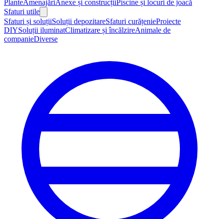
Plante
Amenajări
Anexe și construcții
Piscine și locuri de joacă
Sfaturi utile
Sfaturi și soluții
Soluții depozitare
Sfaturi curățenie
Proiecte
DIY
Soluții iluminat
Climatizare și încălzire
Animale de
companie
Diverse