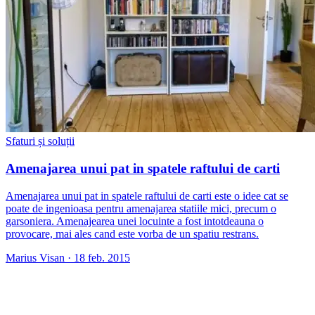
Sfaturi și soluții
Amenajarea unui pat in spatele raftului de carti
Amenajarea unui pat in spatele raftului de carti este o idee cat se
poate de ingenioasa pentru amenajarea statiile mici, precum o
garsoniera. Amenajearea unei locuinte a fost intotdeauna o
provocare, mai ales cand este vorba de un spatiu restrans.
Marius Visan
·
18 feb. 2015