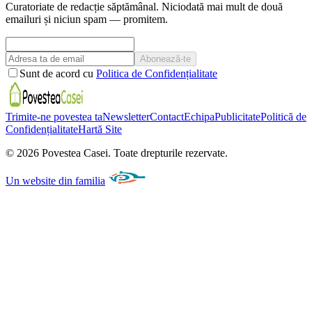
Curatoriate de redacție săptămânal. Niciodată mai mult de două
emailuri și niciun spam — promitem.
Abonează-te
Sunt de acord cu
Politica de Confidențialitate
Trimite-ne povestea ta
Newsletter
Contact
Echipa
Publicitate
Politică de
Confidențialitate
Hartă Site
©
2026
Povestea Casei.
Toate drepturile rezervate.
Un website din familia