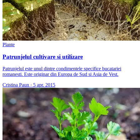
Plante
Patrunjelul cultivare si utilizare
Patrunjelul este unul dintre condimentele specifice bucatariei
romanesti. Este originar din Europa de Sud si Asia de Vest.
Cristina Paun
·
5 apr. 2015