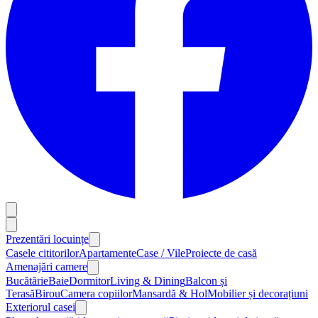
Prezentări locuințe
Casele cititorilor
Apartamente
Case / Vile
Proiecte de casă
Amenajări camere
Bucătărie
Baie
Dormitor
Living & Dining
Balcon și
Terasă
Birou
Camera copiilor
Mansardă & Hol
Mobilier și decorațiuni
Exteriorul casei