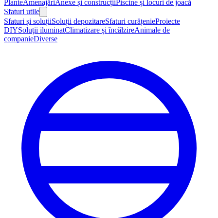
Plante
Amenajări
Anexe și construcții
Piscine și locuri de joacă
Sfaturi utile
Sfaturi și soluții
Soluții depozitare
Sfaturi curățenie
Proiecte
DIY
Soluții iluminat
Climatizare și încălzire
Animale de
companie
Diverse