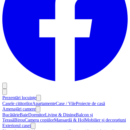
Prezentări locuințe
Casele cititorilor
Apartamente
Case / Vile
Proiecte de casă
Amenajări camere
Bucătărie
Baie
Dormitor
Living & Dining
Balcon și
Terasă
Birou
Camera copiilor
Mansardă & Hol
Mobilier și decorațiuni
Exteriorul casei