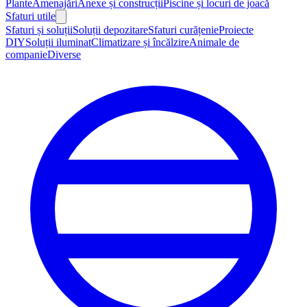
Plante
Amenajări
Anexe și construcții
Piscine și locuri de joacă
Sfaturi utile
Sfaturi și soluții
Soluții depozitare
Sfaturi curățenie
Proiecte
DIY
Soluții iluminat
Climatizare și încălzire
Animale de
companie
Diverse