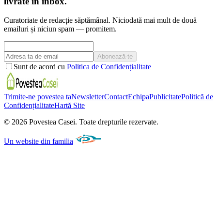
livrate în inbox.
Curatoriate de redacție săptămânal. Niciodată mai mult de două
emailuri și niciun spam — promitem.
Abonează-te
Sunt de acord cu
Politica de Confidențialitate
Trimite-ne povestea ta
Newsletter
Contact
Echipa
Publicitate
Politică de
Confidențialitate
Hartă Site
©
2026
Povestea Casei.
Toate drepturile rezervate.
Un website din familia