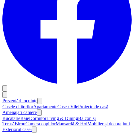
Prezentări locuințe
Casele cititorilor
Apartamente
Case / Vile
Proiecte de casă
Amenajări camere
Bucătărie
Baie
Dormitor
Living & Dining
Balcon și
Terasă
Birou
Camera copiilor
Mansardă & Hol
Mobilier și decorațiuni
Exteriorul casei