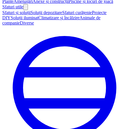
Plante
Amenajări
Anexe și construcții
Piscine și locuri de joacă
Sfaturi utile
Sfaturi și soluții
Soluții depozitare
Sfaturi curățenie
Proiecte
DIY
Soluții iluminat
Climatizare și încălzire
Animale de
companie
Diverse