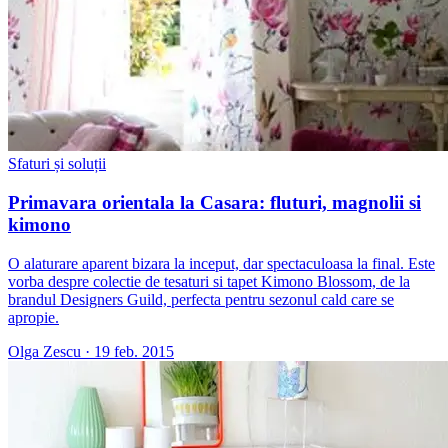
Sfaturi și soluții
Primavara orientala la Casara: fluturi, magnolii si
kimono
O alaturare aparent bizara la inceput, dar spectaculoasa la final. Este
vorba despre colectie de tesaturi si tapet Kimono Blossom, de la
brandul Designers Guild, perfecta pentru sezonul cald care se
apropie.
Olga Zescu
·
19 feb. 2015