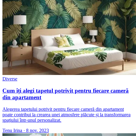
Diverse
Cum îți alegi tapetul potrivit pentru fiecare cameră
din apartament
Alegerea tapetului potrivit pentru fiecare cameră din apartament
poate contribui la crearea unei atmosfere plăcute și la transformarea
spațiului într-unul personalizat.
Tenu Irina
·
8 nov. 2023