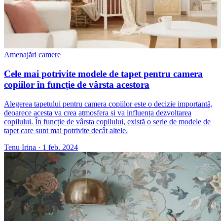
Amenajări camere
Cele mai potrivite modele de tapet pentru camera
copiilor în funcție de vârsta acestora
Alegerea tapetului pentru camera copiilor este o decizie importantă,
deoarece acesta va crea atmosfera și va influența dezvoltarea
copilului. În funcție de vârsta copilului, există o serie de modele de
tapet care sunt mai potrivite decât altele.
Tenu Irina
·
1 feb. 2024