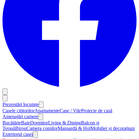
Prezentări locuințe
Casele cititorilor
Apartamente
Case / Vile
Proiecte de casă
Amenajări camere
Bucătărie
Baie
Dormitor
Living & Dining
Balcon și
Terasă
Birou
Camera copiilor
Mansardă & Hol
Mobilier și decorațiuni
Exteriorul casei