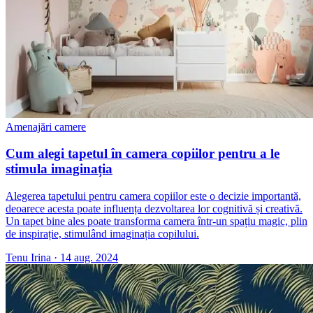
Amenajări camere
Cum alegi tapetul în camera copiilor pentru a le
stimula imaginația
Alegerea tapetului pentru camera copiilor este o decizie importantă,
deoarece acesta poate influența dezvoltarea lor cognitivă și creativă.
Un tapet bine ales poate transforma camera într-un spațiu magic, plin
de inspirație, stimulând imaginația copilului.
Tenu Irina
·
14 aug. 2024