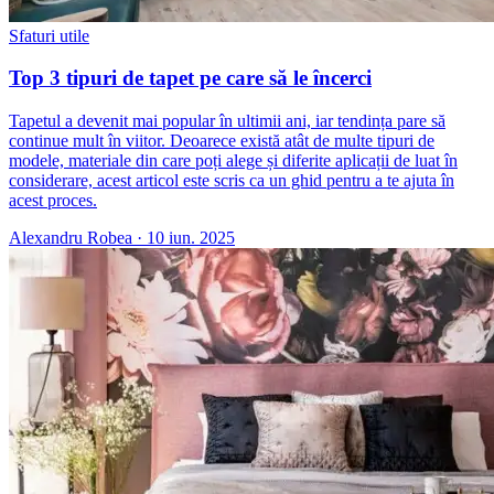
Sfaturi utile
Top 3 tipuri de tapet pe care să le încerci
Tapetul a devenit mai popular în ultimii ani, iar tendința pare să
continue mult în viitor. Deoarece există atât de multe tipuri de
modele, materiale din care poți alege și diferite aplicații de luat în
considerare, acest articol este scris ca un ghid pentru a te ajuta în
acest proces.
Alexandru Robea
·
10 iun. 2025