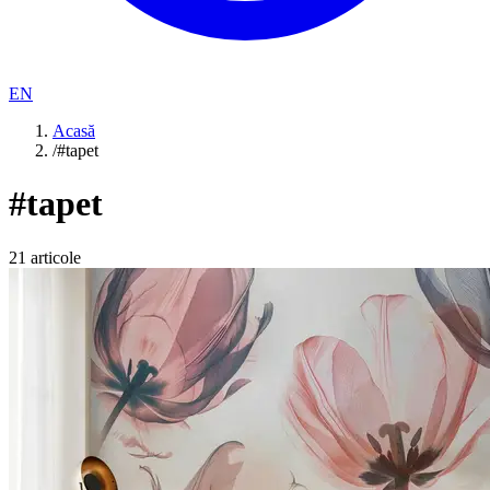
EN
Acasă
/
#tapet
#
tapet
21
articole