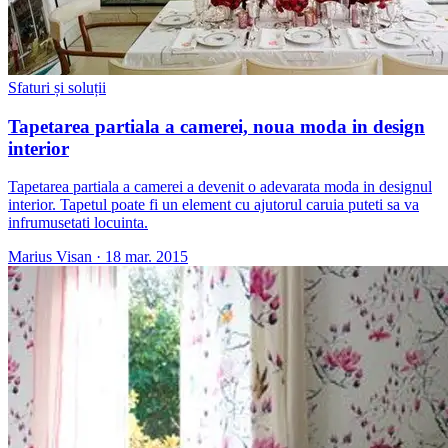
Sfaturi și soluții
Tapetarea partiala a camerei, noua moda in design
interior
Tapetarea partiala a camerei a devenit o adevarata moda in designul
interior. Tapetul poate fi un element cu ajutorul caruia puteti sa va
infrumusetati locuinta.
Marius Visan
·
18 mar. 2015