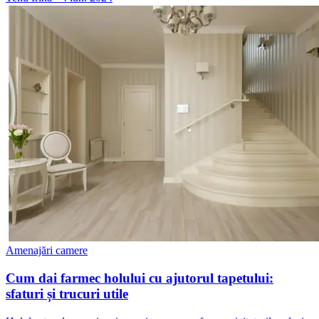
Amenajări camere
Cum dai farmec holului cu ajutorul tapetului:
sfaturi și trucuri utile