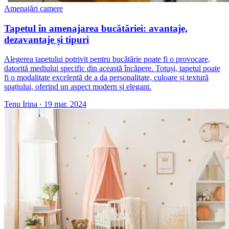
Amenajări camere
Tapetul în amenajarea bucătăriei: avantaje,
dezavantaje și tipuri
Alegerea tapetului potrivit pentru bucătărie poate fi o provocare,
datorită mediului specific din această încăpere. Totuși, tapetul poate
fi o modalitate excelentă de a da personalitate, culoare și textură
spațiului, oferind un aspect modern și elegant.
Tenu Irina
·
19 mar. 2024