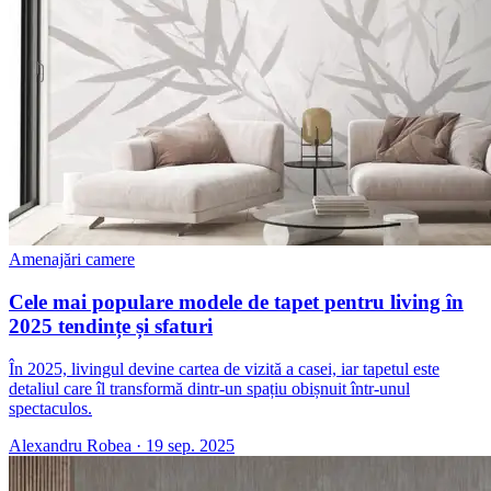
Amenajări camere
Cele mai populare modele de tapet pentru living în
2025 tendințe și sfaturi
În 2025, livingul devine cartea de vizită a casei, iar tapetul este
detaliul care îl transformă dintr-un spațiu obișnuit într-unul
spectaculos.
Alexandru Robea
·
19 sep. 2025