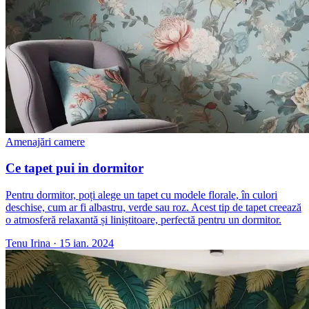
Amenajări camere
Ce tapet pui in dormitor
Pentru dormitor, poți alege un tapet cu modele florale, în culori
deschise, cum ar fi albastru, verde sau roz. Acest tip de tapet creează
o atmosferă relaxantă și liniștitoare, perfectă pentru un dormitor.
Tenu Irina
·
15 ian. 2024