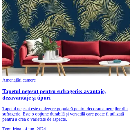
Amenajări camere
Tapetul nețesut pentru sufragerie: avantaje,
dezavantaje și tipuri
Tapetul nețesut este o alegere populară pentru decorarea pereților din
sufragerie. Este o opțiune durabilă și versatilă care poate fi utilizată
pentru a crea o varietate de aspecte.
Tenu Irina
·
4 iun. 2024