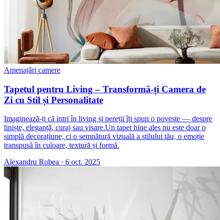
Amenajări camere
Tapetul pentru Living – Transformă-ți Camera de
Zi cu Stil și Personalitate
Imaginează-ți că intri în living și pereții îți spun o poveste — despre
liniște, eleganță, curaj sau visare.Un tapet bine ales nu este doar o
simplă decorațiune, ci o semnătură vizuală a stilului tău, o emoție
transpusă în culoare, textură și formă.
Alexandru Robea
·
6 oct. 2025