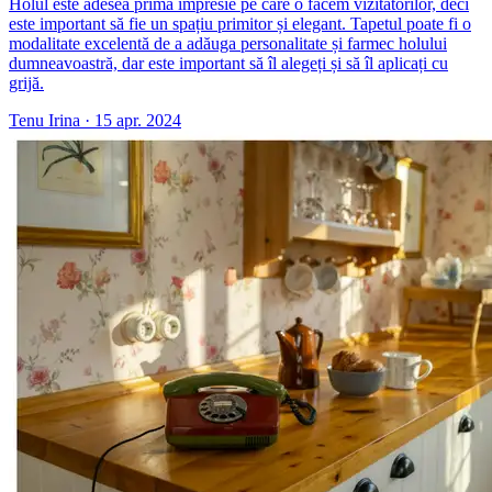
Holul este adesea prima impresie pe care o facem vizitatorilor, deci
este important să fie un spațiu primitor și elegant. Tapetul poate fi o
modalitate excelentă de a adăuga personalitate și farmec holului
dumneavoastră, dar este important să îl alegeți și să îl aplicați cu
grijă.
Tenu Irina
·
15 apr. 2024