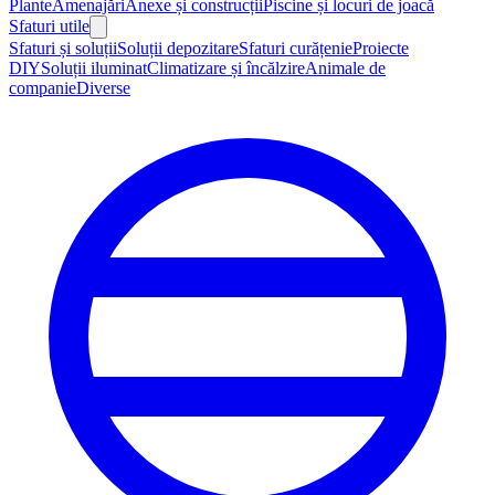
Plante
Amenajări
Anexe și construcții
Piscine și locuri de joacă
Sfaturi utile
Sfaturi și soluții
Soluții depozitare
Sfaturi curățenie
Proiecte
DIY
Soluții iluminat
Climatizare și încălzire
Animale de
companie
Diverse