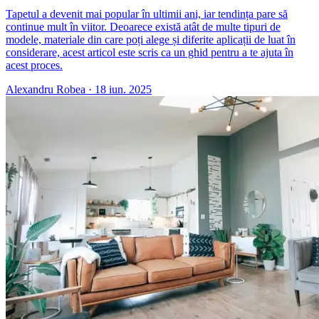
Tapetul a devenit mai popular în ultimii ani, iar tendința pare să
continue mult în viitor. Deoarece există atât de multe tipuri de
modele, materiale din care poți alege și diferite aplicații de luat în
considerare, acest articol este scris ca un ghid pentru a te ajuta în
acest proces.
Alexandru Robea
·
18 iun. 2025