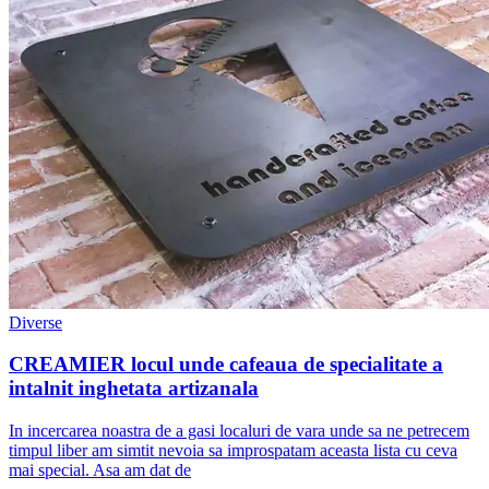
Diverse
CREAMIER locul unde cafeaua de specialitate a
intalnit inghetata artizanala
In incercarea noastra de a gasi localuri de vara unde sa ne petrecem
timpul liber am simtit nevoia sa improspatam aceasta lista cu ceva
mai special. Asa am dat de