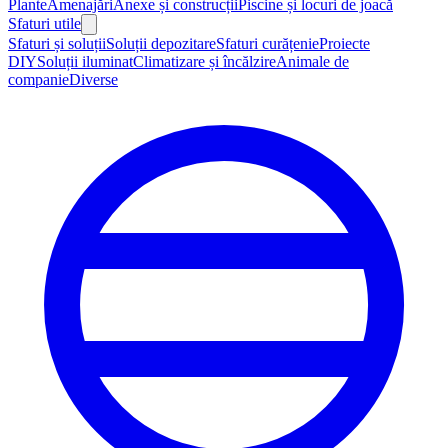
Plante
Amenajări
Anexe și construcții
Piscine și locuri de joacă
Sfaturi utile
Sfaturi și soluții
Soluții depozitare
Sfaturi curățenie
Proiecte
DIY
Soluții iluminat
Climatizare și încălzire
Animale de
companie
Diverse