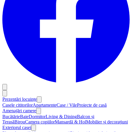
Prezentări locuințe
Casele cititorilor
Apartamente
Case / Vile
Proiecte de casă
Amenajări camere
Bucătărie
Baie
Dormitor
Living & Dining
Balcon și
Terasă
Birou
Camera copiilor
Mansardă & Hol
Mobilier și decorațiuni
Exteriorul casei