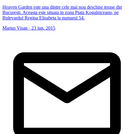
Heaven Garden este una dintre cele mai nou deschise terase din
Bucuresti. Aceasta este situata in zona Piata Kogalniceanu, pe
Bulevardul Regina Elisabeta la numarul 54.
Marius Visan
·
23 iun. 2015