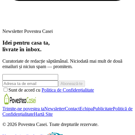
Newsletter Povestea Casei
Idei pentru casa ta,
livrate în inbox.
Curatoriate de redacție săptămânal. Niciodată mai mult de două
emailuri și niciun spam — promitem.
Abonează-te
Sunt de acord cu
Politica de Confidențialitate
Trimite-ne povestea ta
Newsletter
Contact
Echipa
Publicitate
Politică de
Confidențialitate
Hartă Site
©
2026
Povestea Casei.
Toate drepturile rezervate.