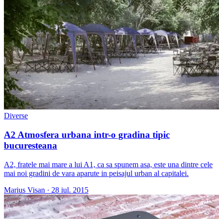
Diverse
A2 Atmosfera urbana intr-o gradina tipic
bucuresteana
A2, fratele mai mare a lui A1, ca sa spunem asa, este una dintre cele
mai noi gradini de vara aparute in peisajul urban al capitalei.
Marius Visan
·
28 iul. 2015