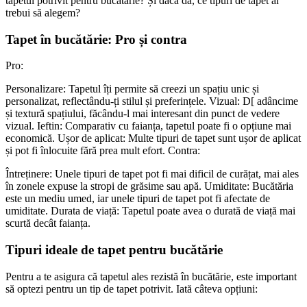
tapetul potrivit pentru bucătărie? Și dacă da, ce tipuri de tapet ar
trebui să alegem?
Tapet în bucătărie: Pro și contra
Pro:
Personalizare: Tapetul îți permite să creezi un spațiu unic și
personalizat, reflectându-ți stilul și preferințele. Vizual: D[ adâncime
și textură spațiului, făcându-l mai interesant din punct de vedere
vizual. Ieftin: Comparativ cu faianța, tapetul poate fi o opțiune mai
economică. Ușor de aplicat: Multe tipuri de tapet sunt ușor de aplicat
și pot fi înlocuite fără prea mult efort. Contra:
Întreținere: Unele tipuri de tapet pot fi mai dificil de curățat, mai ales
în zonele expuse la stropi de grăsime sau apă. Umiditate: Bucătăria
este un mediu umed, iar unele tipuri de tapet pot fi afectate de
umiditate. Durata de viață: Tapetul poate avea o durată de viață mai
scurtă decât faianța.
Tipuri ideale de tapet pentru bucătărie
Pentru a te asigura că tapetul ales rezistă în bucătărie, este important
să optezi pentru un tip de tapet potrivit. Iată câteva opțiuni: