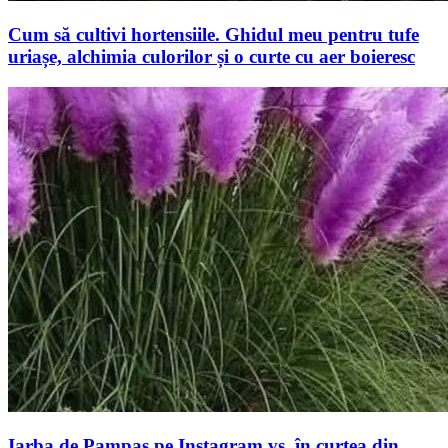
Cum să cultivi hortensiile. Ghidul meu pentru tufe
uriașe, alchimia culorilor și o curte cu aer boieresc
Iarba de Pampas pe Instagram vs. în curtea din