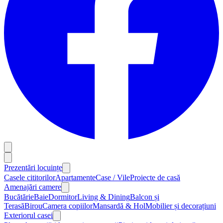
Prezentări locuințe
Casele cititorilor
Apartamente
Case / Vile
Proiecte de casă
Amenajări camere
Bucătărie
Baie
Dormitor
Living & Dining
Balcon și
Terasă
Birou
Camera copiilor
Mansardă & Hol
Mobilier și decorațiuni
Exteriorul casei