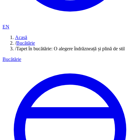
EN
Acasă
/
Bucătărie
/
Tapet în bucătărie: O alegere îndrăzneață și plină de stil
Bucătărie