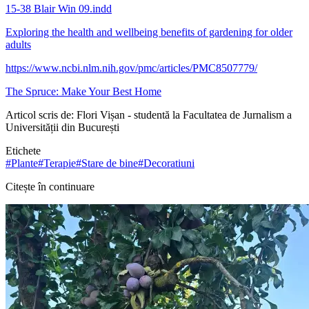
15-38 Blair Win 09.indd
Exploring the health and wellbeing benefits of gardening for older
adults
https://www.ncbi.nlm.nih.gov/pmc/articles/PMC8507779/
The Spruce: Make Your Best Home
Articol scris de: Flori Vișan - studentă la Facultatea de Jurnalism a
Universității din București
Etichete
#
Plante
#
Terapie
#
Stare de bine
#
Decoratiuni
Citește în continuare