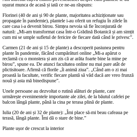
ușurat munca de acasă și iată ce ne-au răspuns:
Florinei (40 de ani și 90 de plante, majoritatea achiziționate sau
propagate în pandemie), plantele i-au oferit un refugiu în zilele în
care casa i-a devenit birou. Simțea nevoia să fie înconjurată de
natură: „Mi-am transformat casa într-o Grădină Botanică și am simțit
cum mi se umple sufletul de fericire de fiecare dată când le privesc”.
Carmen (21 de ani și 15 de plante) a descoperit pasiunea pentru
plante în pandemie, făcând cumpărături online „Mi-a apărut o
reclamă cu o monstera și am zis că ar arăta foarte bine la mine pe
birou”, spune ea. De atunci facultatea online nu mai pare atât de
plictisitoare. Afirmă că florile „îi animă ziua”. „Când am o zi mai
proastă la facultate, verific fiecare plantă să văd dacă are vreo frunză
nouă și asta mă binedispune”.
Unele persoane au dezvoltat o rutină alături de plante, care
urmărește evenimentele importante ale zilei, de la băutul cafelei pe
balcon lângă plante, până la cina pe terasa plină de plante.
Iulia (20 de ani și 32 de plante): „Îmi place să-mi beau cafeaua pe
terasă, lângă plante. Îmi dă o stare de bine.”
Plante ușor de crescut la interior