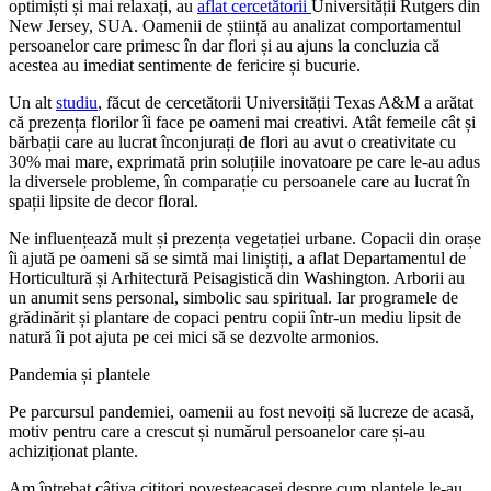
optimiști și mai relaxați, au
aflat cercetătorii
Universității Rutgers din
New Jersey, SUA. Oamenii de știință au analizat comportamentul
persoanelor care primesc în dar flori și au ajuns la concluzia că
acestea au imediat sentimente de fericire și bucurie.
Un alt
studiu
, făcut de cercetătorii Universității Texas A&M a arătat
că prezența florilor îi face pe oameni mai creativi. Atât femeile cât și
bărbații care au lucrat înconjurați de flori au avut o creativitate cu
30% mai mare, exprimată prin soluțiile inovatoare pe care le-au adus
la diversele probleme, în comparație cu persoanele care au lucrat în
spații lipsite de decor floral.
Ne influențează mult și prezența vegetației urbane. Copacii din orașe
îi ajută pe oameni să se simtă mai liniștiți, a aflat Departamentul de
Horticultură și Arhitectură Peisagistică din Washington. Arborii au
un anumit sens personal, simbolic sau spiritual. Iar programele de
grădinărit și plantare de copaci pentru copii într-un mediu lipsit de
natură îi pot ajuta pe cei mici să se dezvolte armonios.
Pandemia și plantele
Pe parcursul pandemiei, oamenii au fost nevoiți să lucreze de acasă,
motiv pentru care a crescut și numărul persoanelor care și-au
achiziționat plante.
Am întrebat câțiva cititori povesteacasei despre cum plantele le-au