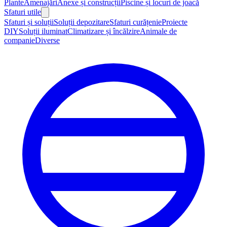
Plante
Amenajări
Anexe și construcții
Piscine și locuri de joacă
Sfaturi utile
Sfaturi și soluții
Soluții depozitare
Sfaturi curățenie
Proiecte
DIY
Soluții iluminat
Climatizare și încălzire
Animale de
companie
Diverse