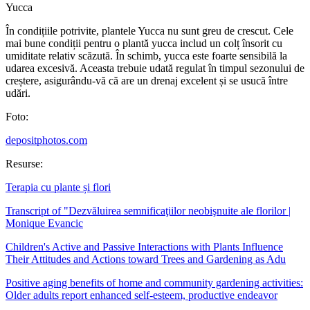
Yucca
În condițiile potrivite, plantele Yucca nu sunt greu de crescut. Cele
mai bune condiții pentru o plantă yucca includ un colț însorit cu
umiditate relativ scăzută. În schimb, yucca este foarte sensibilă la
udarea excesivă. Aceasta trebuie udată regulat în timpul sezonului de
creștere, asigurându-vă că are un drenaj excelent și se usucă între
udări.
Foto:
depositphotos.com
Resurse:
Terapia cu plante și flori
Transcript of "Dezvăluirea semnificaţiilor neobişnuite ale florilor |
Monique Evancic
Children's Active and Passive Interactions with Plants Influence
Their Attitudes and Actions toward Trees and Gardening as Adu
Positive aging benefits of home and community gardening activities:
Older adults report enhanced self-esteem, productive endeavor