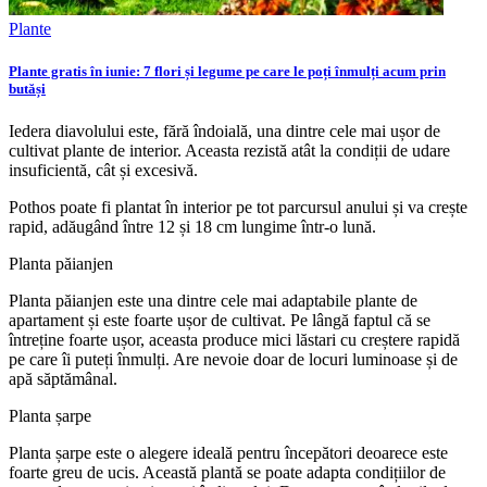
Plante
Plante gratis în iunie: 7 flori și legume pe care le poți înmulți acum prin
butăși
Iedera diavolului este, fără îndoială, una dintre cele mai ușor de
cultivat plante de interior. Aceasta rezistă atât la condiții de udare
insuficientă, cât și excesivă.
Pothos poate fi plantat în interior pe tot parcursul anului și va crește
rapid, adăugând între 12 și 18 cm lungime într-o lună.
Planta păianjen
Planta păianjen este una dintre cele mai adaptabile plante de
apartament și este foarte ușor de cultivat. Pe lângă faptul că se
întreține foarte ușor, aceasta produce mici lăstari cu creștere rapidă
pe care îi puteți înmulți. Are nevoie doar de locuri luminoase și de
apă săptămânal.
Planta șarpe
Planta șarpe este o alegere ideală pentru începători deoarece este
foarte greu de ucis. Această plantă se poate adapta condițiilor de