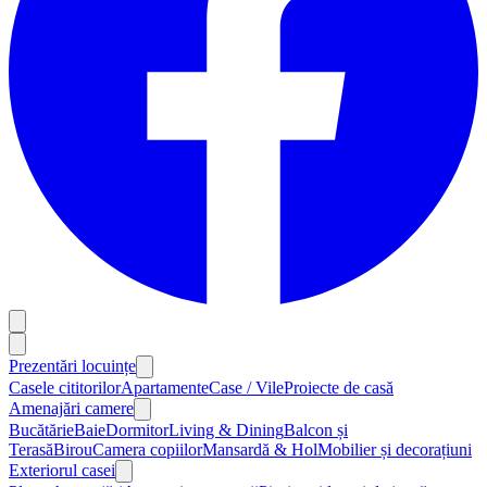
Prezentări locuințe
Casele cititorilor
Apartamente
Case / Vile
Proiecte de casă
Amenajări camere
Bucătărie
Baie
Dormitor
Living & Dining
Balcon și
Terasă
Birou
Camera copiilor
Mansardă & Hol
Mobilier și decorațiuni
Exteriorul casei