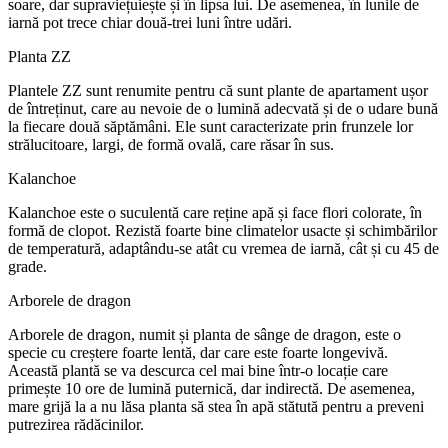
soare, dar supraviețuiește și în lipsa lui. De asemenea, în lunile de
iarnă pot trece chiar două-trei luni între udări.
Planta ZZ
Plantele ZZ sunt renumite pentru că sunt plante de apartament ușor
de întreținut, care au nevoie de o lumină adecvată și de o udare bună
la fiecare două săptămâni. Ele sunt caracterizate prin frunzele lor
strălucitoare, largi, de formă ovală, care răsar în sus.
Kalanchoe
Kalanchoe este o suculentă care reține apă și face flori colorate, în
formă de clopot. Rezistă foarte bine climatelor usacte și schimbărilor
de temperatură, adaptându-se atât cu vremea de iarnă, cât și cu 45 de
grade.
Arborele de dragon
Arborele de dragon, numit și planta de sânge de dragon, este o
specie cu creștere foarte lentă, dar care este foarte longevivă.
Această plantă se va descurca cel mai bine într-o locație care
primește 10 ore de lumină puternică, dar indirectă. De asemenea,
mare grijă la a nu lăsa planta să stea în apă stătută pentru a preveni
putrezirea rădăcinilor.