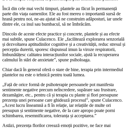
Încă din cele mai vechi timpuri, plantele au făcut în permanență
parte din viața oamenilor. Ele au fost mereu o importantă sursă de
hrană pentru noi, ne-au ajutat să ne construim adăposturi, iar unele
dintre ele, ca inul sau bumbacul, să ne îmbrăcăm.
Dincolo de aceste efecte practice și concrete, plantele și au efecte
mai subtile, spune Culacenco. Ele „facilitează explorarea senzorială
și dezvoltarea aptitudinilor cognitive și a creativității, reduc stresul și
percepția dureriii, sporesc răspunsul imun la viroze respiratorii,
îmbunătățesc calitatea interacțiunilor sociale, ajută la recuperarea
calmului în stări de anxietate”, spune psiholoaga.
Chiar dacă în general oferă o stare de bine, terapia prin intermediul
plantelor nu este o tehnică pentru toată lumea.
„Față de orice formă de psihoterapie persoanele pot manifesta
sentimente negative precum neîncredere, supărare sau frustrare,
dezamăgire, etc., pentru că și terapia cu plante și flori presupune
prezența unei persoane care ghidează procesul”, spune Culacenco.
„Acest lucru înseamnă a fi în relație, iar relațiile de multe ori
presupun și sentimente negative, de la care apropo poate porni
schimbarea, resemnificarea, toleranța și acceptarea.”
Astăzi, prezența florilor creează emoții pozitive, ne face mai