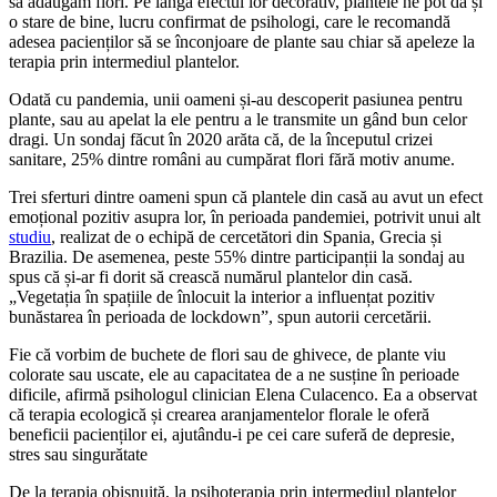
să adăugăm flori. Pe lângă efectul lor decorativ, plantele ne pot da și
o stare de bine, lucru confirmat de psihologi, care le recomandă
adesea pacienților să se înconjoare de plante sau chiar să apeleze la
terapia prin intermediul plantelor.
Odată cu pandemia, unii oameni și-au descoperit pasiunea pentru
plante, sau au apelat la ele pentru a le transmite un gând bun celor
dragi. Un sondaj făcut în 2020 arăta că, de la începutul crizei
sanitare, 25% dintre români au cumpărat flori fără motiv anume.
Trei sferturi dintre oameni spun că plantele din casă au avut un efect
emoțional pozitiv asupra lor, în perioada pandemiei, potrivit unui alt
studiu
, realizat de o echipă de cercetători din Spania, Grecia și
Brazilia. De asemenea, peste 55% dintre participanții la sondaj au
spus că și-ar fi dorit să crească numărul plantelor din casă.
„Vegetația în spațiile de înlocuit la interior a influențat pozitiv
bunăstarea în perioada de lockdown”, spun autorii cercetării.
Fie că vorbim de buchete de flori sau de ghivece, de plante viu
colorate sau uscate, ele au capacitatea de a ne susține în perioade
dificile, afirmă psihologul clinician Elena Culacenco. Ea a observat
că terapia ecologică și crearea aranjamentelor florale le oferă
beneficii pacienților ei, ajutându-i pe cei care suferă de depresie,
stres sau singurătate
De la terapia obișnuită, la psihoterapia prin intermediul plantelor