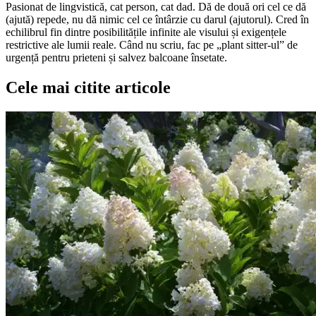
Pasionat de lingvistică, cat person, cat dad. Dă de două ori cel ce dă
(ajută) repede, nu dă nimic cel ce întârzie cu darul (ajutorul). Cred în
echilibrul fin dintre posibilitățile infinite ale visului și exigențele
restrictive ale lumii reale. Când nu scriu, fac pe „plant sitter-ul” de
urgență pentru prieteni și salvez balcoane însetate.
Cele mai citite articole