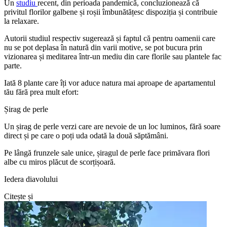
Un
studiu
recent, din perioada pandemică, concluzionează că
privitul florilor galbene și roșii îmbunătățesc dispoziția și contribuie
la relaxare.
Autorii studiul respectiv sugerează și faptul că pentru oamenii care
nu se pot deplasa în natură din varii motive, se pot bucura prin
vizionarea și meditarea într-un mediu din care florile sau plantele fac
parte.
Iată 8 plante care îți vor aduce natura mai aproape de apartamentul
tău fără prea mult efort:
Șirag de perle
Un șirag de perle verzi care are nevoie de un loc luminos, fără soare
direct și pe care o poți uda odată la două săptămâni.
Pe lângă frunzele sale unice, șiragul de perle face primăvara flori
albe cu miros plăcut de scorțișoară.
Iedera diavolului
Citește și