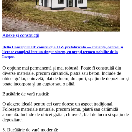
Anexe și construcții
Delta Concept OOD: construcția LGS prefabricată — eficiență, control și
livrare completă într-un singur sistem, cu preț și termen stabilite de la
început
O opțiune mai permanentă și mai robustă. Poate fi construită din
diverse materiale, precum cărămidă, piatră sau beton. Include de
obicei grătar, chiuvetă, blat de lucru, dulapuri, spațiu de depozitare și
poate incorpora și un cuptor sau o plită.
Bucătărie de vară rustică:
O alegere ideală pentru cei care doresc un aspect tradițional.
Folosește materiale naturale, precum lemn, piatră sau cărămidă
aparentă. Include de obicei grătar, chiuvetă, blat de lucru și spațiu de
depozitare.
5. Bucătărie de vară modernă: