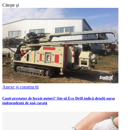
Citește și
Anexe și construcții
Cauți prestator de foraje puțuri? Site-ul Eco Drill indică detalii sursa
independentă de apă curată