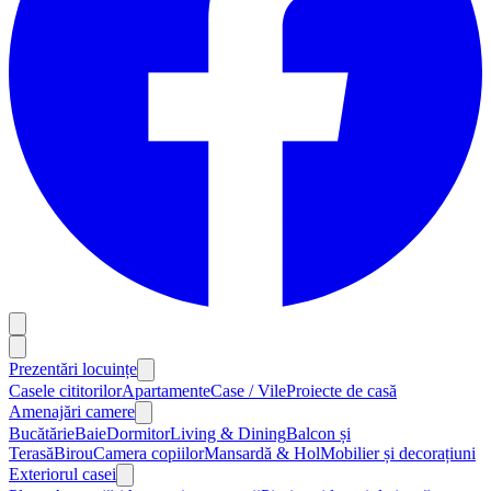
Prezentări locuințe
Casele cititorilor
Apartamente
Case / Vile
Proiecte de casă
Amenajări camere
Bucătărie
Baie
Dormitor
Living & Dining
Balcon și
Terasă
Birou
Camera copiilor
Mansardă & Hol
Mobilier și decorațiuni
Exteriorul casei