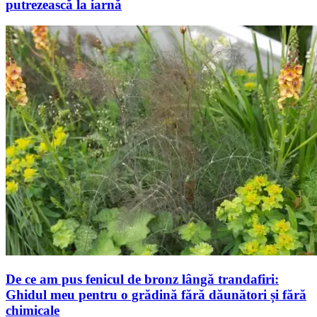
putrezească la iarnă
De ce am pus fenicul de bronz lângă trandafiri:
Ghidul meu pentru o grădină fără dăunători și fără
chimicale