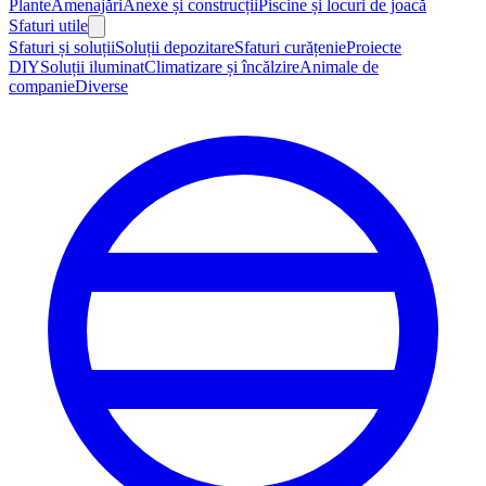
Plante
Amenajări
Anexe și construcții
Piscine și locuri de joacă
Sfaturi utile
Sfaturi și soluții
Soluții depozitare
Sfaturi curățenie
Proiecte
DIY
Soluții iluminat
Climatizare și încălzire
Animale de
companie
Diverse