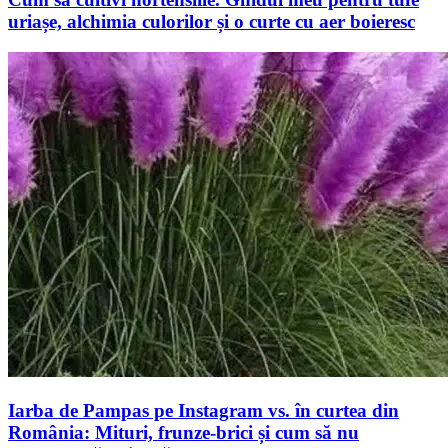
uriașe, alchimia culorilor și o curte cu aer boieresc
Iarba de Pampas pe Instagram vs. în curtea din
România: Mituri, frunze-brici și cum să nu