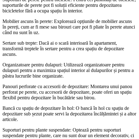
suporturile de perete pot fi soluții eficiente pentru depozitarea
bicicletelor fără a ocupa spațiu în interior.
Mobilier ascuns în perete: Explorează opțiunile de mobilier ascuns
în pereți, cum ar fi mese sau birouri care pot fi pliate în perete atunci
când nu sunt în uz.
Sertare sub trepte: Dacă ai o scară interioară în apartament,
transformă treptele în sertare pentru a crea spațiu de depozitare
ascuns.
Organizatoare pentru dulapuri: Utilizează organizatoare pentru
dulapuri pentru a maximiza spațiul interior al dulapurilor și pentru a
păstra lucrurile bine organizate.
Panouri perforate cu accesorii de depozitare: Montarea unui panou
perforat pe perete, cu accesorii de depozitare, poate oferi un spațiu
flexibil pentru depozitare în bucătărie sau birou.
Bancă cu spațiu de depozitare în hol: O bancă în hol cu spațiu de
depozitare sub șezut poate servi la depozitarea încălțămintei și a altor
articole.
Suporturi pentru plante suspendate: Optează pentru suporturi
suspendate pentru plante, care nu sunt doar un element decorativ, ci