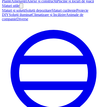
Plante
Amenajări
Anexe și construcții
Piscine și locuri de joacă
Sfaturi utile
Sfaturi și soluții
Soluții depozitare
Sfaturi curățenie
Proiecte
DIY
Soluții iluminat
Climatizare și încălzire
Animale de
companie
Diverse