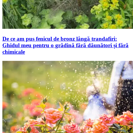
De ce am pus fenicul de bronz lângă trandafiri:
Ghidul meu pentru o grădină fără dăunători și fără
chimicale