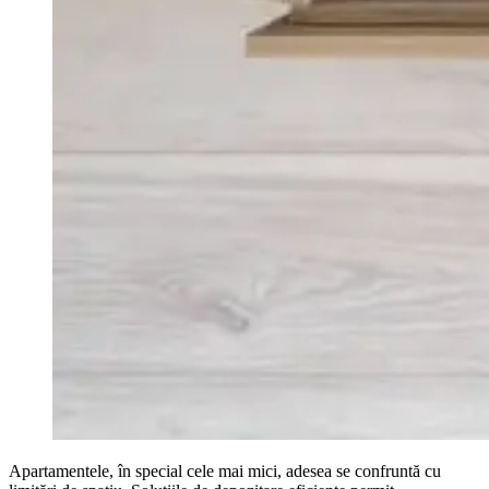
Apartamentele, în special cele mai mici, adesea se confruntă cu