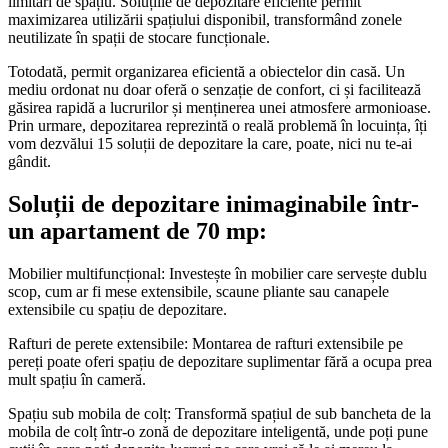
limitări de spațiu. Soluțiile de depozitare eficiente permit
maximizarea utilizării spațiului disponibil, transformând zonele
neutilizate în spații de stocare funcționale.
Totodată, permit organizarea eficientă a obiectelor din casă. Un
mediu ordonat nu doar oferă o senzație de confort, ci și facilitează
găsirea rapidă a lucrurilor și menținerea unei atmosfere armonioase.
Prin urmare, depozitarea reprezintă o reală problemă în locuința, îți
vom dezvălui 15 soluții de depozitare la care, poate, nici nu te-ai
gândit.
Soluții de depozitare inimaginabile într-
un apartament de 70 mp:
Mobilier multifuncțional: Investește în mobilier care servește dublu
scop, cum ar fi mese extensibile, scaune pliante sau canapele
extensibile cu spațiu de depozitare.
Rafturi de perete extensibile: Montarea de rafturi extensibile pe
pereți poate oferi spațiu de depozitare suplimentar fără a ocupa prea
mult spațiu în cameră.
Spațiu sub mobila de colț: Transformă spațiul de sub bancheta de la
mobila de colț într-o zonă de depozitare inteligentă, unde poți pune