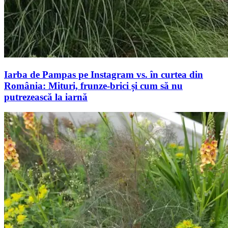
Iarba de Pampas pe Instagram vs. în curtea din
România: Mituri, frunze-brici și cum să nu
putrezească la iarnă