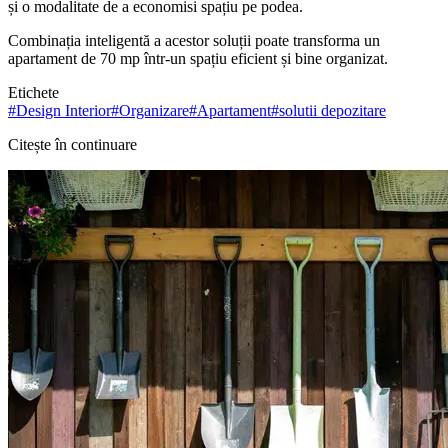
și o modalitate de a economisi spațiu pe podea.
Combinația inteligentă a acestor soluții poate transforma un
apartament de 70 mp într-un spațiu eficient și bine organizat.
Etichete
#
Design Interior
#
Organizare
#
Apartament
#
solutii depozitare
Citește în continuare