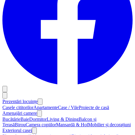
Prezentări locuințe
Casele cititorilor
Apartamente
Case / Vile
Proiecte de casă
Amenajări camere
Bucătărie
Baie
Dormitor
Living & Dining
Balcon și
Terasă
Birou
Camera copiilor
Mansardă & Hol
Mobilier și decorațiuni
Exteriorul casei