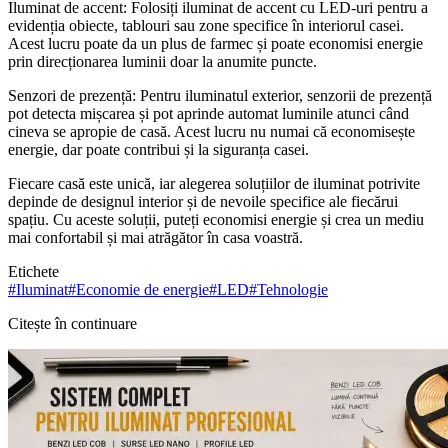
Iluminat de accent: Folosiți iluminat de accent cu LED-uri pentru a
evidenția obiecte, tablouri sau zone specifice în interiorul casei.
Acest lucru poate da un plus de farmec și poate economisi energie
prin direcționarea luminii doar la anumite puncte.
Senzori de prezență: Pentru iluminatul exterior, senzorii de prezență
pot detecta mișcarea și pot aprinde automat luminile atunci când
cineva se apropie de casă. Acest lucru nu numai că economisește
energie, dar poate contribui și la siguranța casei.
Fiecare casă este unică, iar alegerea soluțiilor de iluminat potrivite
depinde de designul interior și de nevoile specifice ale fiecărui
spațiu. Cu aceste soluții, puteți economisi energie și crea un mediu
mai confortabil și mai atrăgător în casa voastră.
Etichete
#
Iluminat
#
Economie de energie
#
LED
#
Tehnologie
Citește în continuare