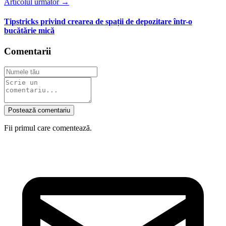
Articolul următor →
Tipstricks privind crearea de spații de depozitare într-o
bucătărie mică
Comentarii
Postează comentariu
Fii primul care comentează.