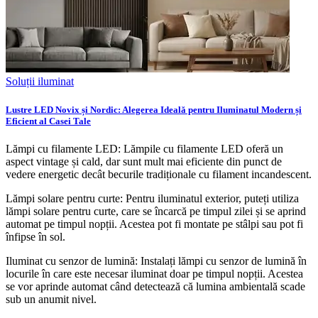
Soluții iluminat
Lustre LED Novix și Nordic: Alegerea Ideală pentru Iluminatul Modern și
Eficient al Casei Tale
Lămpi cu filamente LED: Lămpile cu filamente LED oferă un
aspect vintage și cald, dar sunt mult mai eficiente din punct de
vedere energetic decât becurile tradiționale cu filament incandescent.
Lămpi solare pentru curte: Pentru iluminatul exterior, puteți utiliza
lămpi solare pentru curte, care se încarcă pe timpul zilei și se aprind
automat pe timpul nopții. Acestea pot fi montate pe stâlpi sau pot fi
înfipse în sol.
Iluminat cu senzor de lumină: Instalați lămpi cu senzor de lumină în
locurile în care este necesar iluminat doar pe timpul nopții. Acestea
se vor aprinde automat când detectează că lumina ambientală scade
sub un anumit nivel.