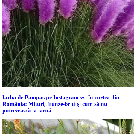
Iarba de Pampas pe Instagram vs. în curtea din
România: Mituri, frunze-brici și cum să nu
putrezească la iarnă