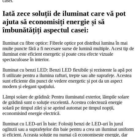
casei.
Iată zece soluții de iluminat care vă pot
ajuta să economisiți energie și să
îmbunătățiți aspectul casei:
Iluminat cu fibre optice: Fibrele optice pot distribui lumina în mai
multe puncte fără a fi necesare surse de lumină multiple. Acest tip de
iluminat este eficient energetic și poate crea efecte vizuale
spectaculoase în interior.
Iluminat cu benzi LED: Benzi LED flexibile și rezistente la apă pot
fi utilizate pentru a ilumina rafturi, trepte sau alte suprafețe. Acestea
sunt eficiente din punct de vedere energetic și pot da un aspect
modern și elegant spațiului.
Lămpi solare de grădină: Pentru iluminatul exterior, lămpile solare
de grădină sunt o soluție excelentă. Acestea colectează energie
solară pe timpul zilei și se aprind automat pe timpul nopții,
economisind energie electrică.
Iluminat cu LED-uri în baie: Folosiți benzi de LED-uri în jurul
oglinzii sau a suprafețelor din baie pentru a crea un iluminat uniform
și eficient. Aceasta soluție nu numai că economisește energie, dar