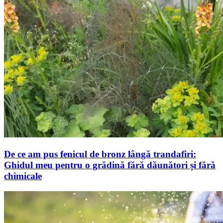
De ce am pus fenicul de bronz lângă trandafiri:
Ghidul meu pentru o grădină fără dăunători și fără
chimicale