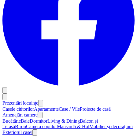
Prezentări locuințe
Casele cititorilor
Apartamente
Case / Vile
Proiecte de casă
Amenajări camere
Bucătărie
Baie
Dormitor
Living & Dining
Balcon și
Terasă
Birou
Camera copiilor
Mansardă & Hol
Mobilier și decorațiuni
Exteriorul casei