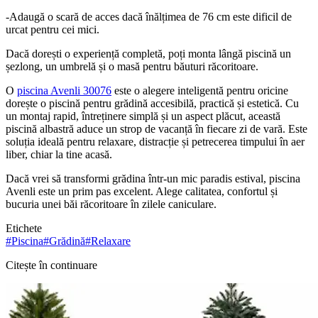
-Adaugă o scară de acces dacă înălțimea de 76 cm este dificil de
urcat pentru cei mici.
Dacă dorești o experiență completă, poți monta lângă piscină un
șezlong, un umbrelă și o masă pentru băuturi răcoritoare.
O
piscina Avenli 30076
este o alegere inteligentă pentru oricine
dorește o piscină pentru grădină accesibilă, practică și estetică. Cu
un montaj rapid, întreținere simplă și un aspect plăcut, această
piscină albastră aduce un strop de vacanță în fiecare zi de vară. Este
soluția ideală pentru relaxare, distracție și petrecerea timpului în aer
liber, chiar la tine acasă.
Dacă vrei să transformi grădina într-un mic paradis estival, piscina
Avenli este un prim pas excelent. Alege calitatea, confortul și
bucuria unei băi răcoritoare în zilele caniculare.
Etichete
#
Piscina
#
Grădină
#
Relaxare
Citește în continuare