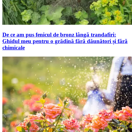
De ce am pus fenicul de bronz lângă trandafiri:
Ghidul meu pentru o grădină fără dăunători și fără
chimicale