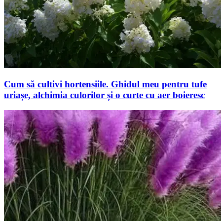
Cum să cultivi hortensiile. Ghidul meu pentru tufe
uriașe, alchimia culorilor și o curte cu aer boieresc