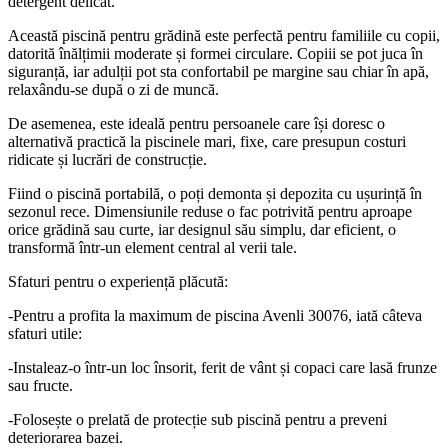
detergent delicat.
Această piscină pentru grădină este perfectă pentru familiile cu copii,
datorită înălțimii moderate și formei circulare. Copiii se pot juca în
siguranță, iar adulții pot sta confortabil pe margine sau chiar în apă,
relaxându-se după o zi de muncă.
De asemenea, este ideală pentru persoanele care își doresc o
alternativă practică la piscinele mari, fixe, care presupun costuri
ridicate și lucrări de construcție.
Fiind o piscină portabilă, o poți demonta și depozita cu ușurință în
sezonul rece. Dimensiunile reduse o fac potrivită pentru aproape
orice grădină sau curte, iar designul său simplu, dar eficient, o
transformă într-un element central al verii tale.
Sfaturi pentru o experiență plăcută:
-Pentru a profita la maximum de piscina Avenli 30076, iată câteva
sfaturi utile:
-Instaleaz-o într-un loc însorit, ferit de vânt și copaci care lasă frunze
sau fructe.
-Folosește o prelată de protecție sub piscină pentru a preveni
deteriorarea bazei.