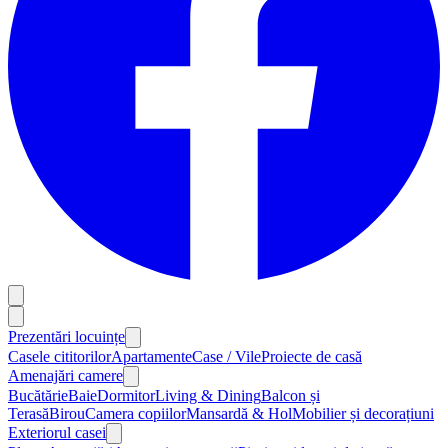
Prezentări locuințe
Casele cititorilor
Apartamente
Case / Vile
Proiecte de casă
Amenajări camere
Bucătărie
Baie
Dormitor
Living & Dining
Balcon și
Terasă
Birou
Camera copiilor
Mansardă & Hol
Mobilier și decorațiuni
Exteriorul casei