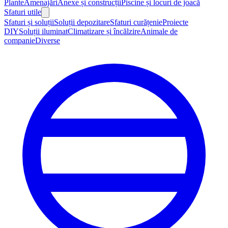
Plante
Amenajări
Anexe și construcții
Piscine și locuri de joacă
Sfaturi utile
Sfaturi și soluții
Soluții depozitare
Sfaturi curățenie
Proiecte
DIY
Soluții iluminat
Climatizare și încălzire
Animale de
companie
Diverse