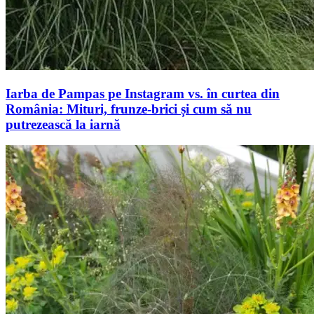
Iarba de Pampas pe Instagram vs. în curtea din
România: Mituri, frunze-brici și cum să nu
putrezească la iarnă