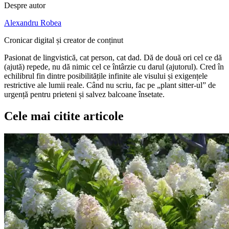
Despre autor
Alexandru Robea
Cronicar digital și creator de conținut
Pasionat de lingvistică, cat person, cat dad. Dă de două ori cel ce dă
(ajută) repede, nu dă nimic cel ce întârzie cu darul (ajutorul). Cred în
echilibrul fin dintre posibilitățile infinite ale visului și exigențele
restrictive ale lumii reale. Când nu scriu, fac pe „plant sitter-ul” de
urgență pentru prieteni și salvez balcoane însetate.
Cele mai citite articole