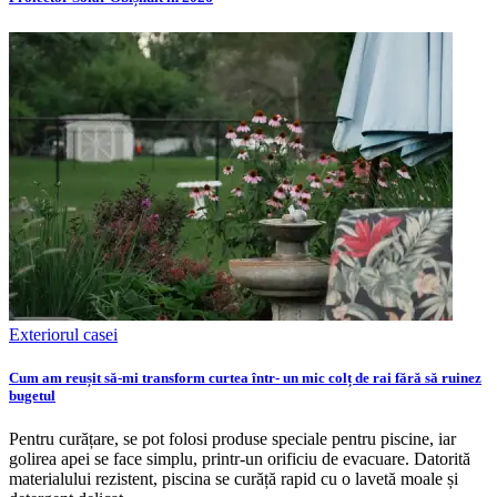
Exteriorul casei
Cum am reușit să-mi transform curtea într- un mic colț de rai fără să ruinez
bugetul
Pentru curățare, se pot folosi produse speciale pentru piscine, iar
golirea apei se face simplu, printr-un orificiu de evacuare. Datorită
materialului rezistent, piscina se curăță rapid cu o lavetă moale și