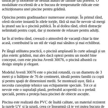
distracție și momente de neuitat alături de familie sau prieteni. O
modalitate excelentă de a te bucura de temperaturile ridicate este
achiziționarea unei piscine pentru grădină.
Opiscina pentru gradinaaduce numeroase avantaje. În primul rând,
oferă răcorire instantă în zilele toride, fără să mai fie nevoie să mergi
la ștrand sau la o piscină publică. În al doilea rând, oferă distracție
nelimitată pentru copii, dar și momente de relaxare pentru adulți.
Iar în al treilea rând, creează o atmosferă de vacanță chiar la tine
acasă, contribuind la un stil de viață mai sănătos și mai echilibrat.
Pe lângă utilitatea practică, o piscină amplasată în curte adaugă și un
plus estetic grădinii, mai ales dacă optezi pentru un model bine
conceput, cum este piscina Avenli 30076, o piscină albastră cu
design simplu și elegant.
Modelul Avenli 30076 este o piscină rotundă, cu un diametru de 3
metri și o înălțime de 76 de centimetri, ideală pentru familii cu copii
și pentru spații de dimensiuni medii. Se montează ușor, fără a
necesita cunoștințe tehnice sau echipamente speciale. Tot ce ai
nevoie este o suprafață plană, preferabil acoperită cu o prelată
specială, pentru a proteja baza piscinei de obiecte ascuțite.
Piscina este realizată din PVC de înaltă calitate, un material rezistent
la razele UV și la uzură, ceea ce înseamnă că te vei putea bucura de