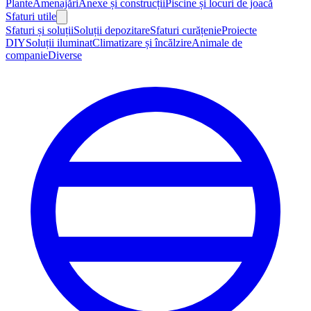
Plante
Amenajări
Anexe și construcții
Piscine și locuri de joacă
Sfaturi utile
Sfaturi și soluții
Soluții depozitare
Sfaturi curățenie
Proiecte
DIY
Soluții iluminat
Climatizare și încălzire
Animale de
companie
Diverse