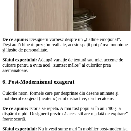
De ce apune:
Designerii vorbesc despre un „flatline emoțional”.
Deși arată bine în poze, în realitate, aceste spații pot părea monotone
și lipsite de personalitate.
Sfatul expertului:
Adaugă variație de textură sau mici accente de
culoare pentru a evita acel „zumzet mâlos” al culorilor prea
asemănătoare.
6. Post-Modernismul exagerat
Culorile neon, formele care par desprinse din desene animate și
mobilierul exagerat (neotenic) sunt distractive, dar trecătoare.
De ce apune:
Istoria se repetă. A mai fost popular în anii '80 și a
dispărut rapid. Designerii prezic că acest stil are o „dată de expirare”
foarte scurtă.
Sfatul expertului:
Nu investi sume mari în mobilier post-modernist.