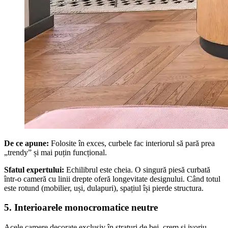
De ce apune:
Folosite în exces, curbele fac interiorul să pară prea
„trendy” și mai puțin funcțional.
Sfatul expertului:
Echilibrul este cheia. O singură piesă curbată
într-o cameră cu linii drepte oferă longevitate designului. Când totul
este rotund (mobilier, uși, dulapuri), spațiul își pierde structura.
5. Interioarele monocromatice neutre
Acele camere decorate exclusiv în straturi de bej, crem și ivoriu