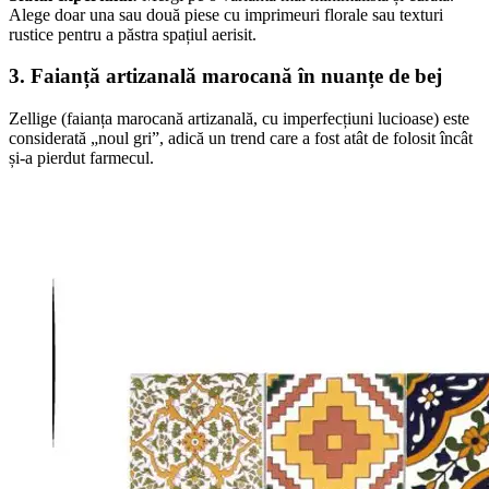
Alege doar una sau două piese cu imprimeuri florale sau texturi
rustice pentru a păstra spațiul aerisit.
3. Faianță artizanală marocană în nuanțe de bej
Zellige (faianța marocană artizanală, cu imperfecțiuni lucioase) este
considerată „noul gri”, adică un trend care a fost atât de folosit încât
și-a pierdut farmecul.