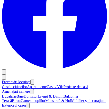
Prezentări locuințe
Casele cititorilor
Apartamente
Case / Vile
Proiecte de casă
Amenajări camere
Bucătărie
Baie
Dormitor
Living & Dining
Balcon și
Terasă
Birou
Camera copiilor
Mansardă & Hol
Mobilier și decorațiuni
Exteriorul casei