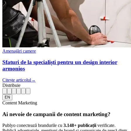
Amenajări camere
Sfaturi de la specialiști pentru un design interior
armonios
Citește articolul
→
Distribuie
EN
Content Marketing
Ai nevoie de campanii de content marketing?
Publyo conectează brandurile cu
3.148
+ publicații
verificate.
Publică advertoriale, mențiuni de brand și comunicate de presă dintr-