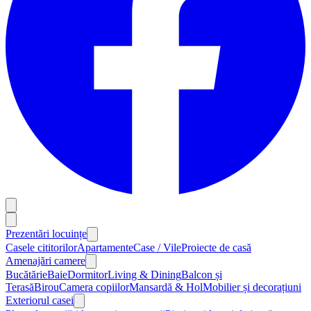
Prezentări locuințe
Casele cititorilor
Apartamente
Case / Vile
Proiecte de casă
Amenajări camere
Bucătărie
Baie
Dormitor
Living & Dining
Balcon și
Terasă
Birou
Camera copiilor
Mansardă & Hol
Mobilier și decorațiuni
Exteriorul casei