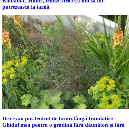
România: Mituri, frunze-brici și cum să nu
putrezească la iarnă
De ce am pus fenicul de bronz lângă trandafiri:
Ghidul meu pentru o grădină fără dăunători și fără