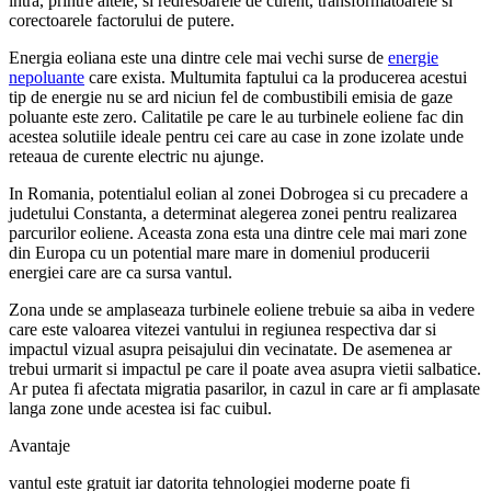
intra, printre altele, si redresoarele de curent, transformatoarele si
corectoarele factorului de putere.
Energia eoliana este una dintre cele mai vechi surse de
energie
nepoluante
care exista. Multumita faptului ca la producerea acestui
tip de energie nu se ard niciun fel de combustibili emisia de gaze
poluante este zero. Calitatile pe care le au turbinele eoliene fac din
acestea solutiile ideale pentru cei care au case in zone izolate unde
reteaua de curente electric nu ajunge.
In Romania, potentialul eolian al zonei Dobrogea si cu precadere a
judetului Constanta, a determinat alegerea zonei pentru realizarea
parcurilor eoliene. Aceasta zona esta una dintre cele mai mari zone
din Europa cu un potential mare mare in domeniul producerii
energiei care are ca sursa vantul.
Zona unde se amplaseaza turbinele eoliene trebuie sa aiba in vedere
care este valoarea vitezei vantului in regiunea respectiva dar si
impactul vizual asupra peisajului din vecinatate. De asemenea ar
trebui urmarit si impactul pe care il poate avea asupra vietii salbatice.
Ar putea fi afectata migratia pasarilor, in cazul in care ar fi amplasate
langa zone unde acestea isi fac cuibul.
Avantaje
vantul este gratuit iar datorita tehnologiei moderne poate fi