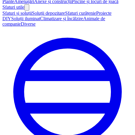
Plante
Amenajări
Anexe și construcții
Piscine și locuri de joacă
Sfaturi utile
Sfaturi și soluții
Soluții depozitare
Sfaturi curățenie
Proiecte
DIY
Soluții iluminat
Climatizare și încălzire
Animale de
companie
Diverse