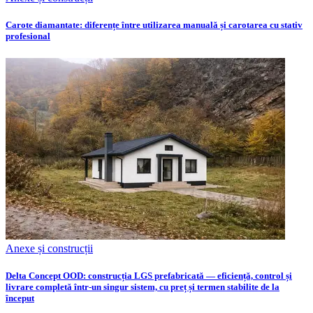
Carote diamantate: diferențe între utilizarea manuală și carotarea cu stativ
profesional
Anexe și construcții
Delta Concept OOD: construcția LGS prefabricată — eficiență, control și
livrare completă într-un singur sistem, cu preț și termen stabilite de la
început