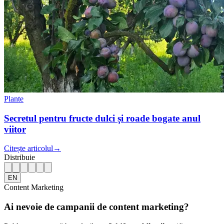
Plante
Secretul pentru fructe dulci și roade bogate anul
viitor
Citește articolul
→
Distribuie
EN
Content Marketing
Ai nevoie de campanii de content marketing?