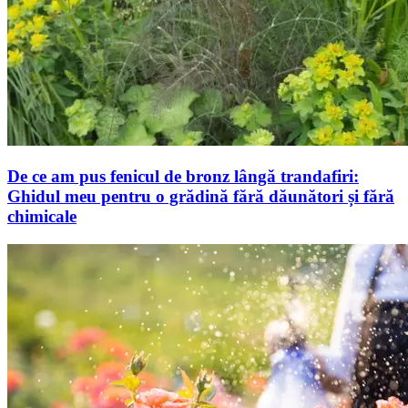
De ce am pus fenicul de bronz lângă trandafiri:
Ghidul meu pentru o grădină fără dăunători și fără
chimicale