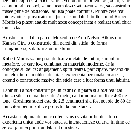
De mici copii ne-a placut sa ne aventuram in tot felul de jocuri, sa ne
cataram prin copaci, sa ne jucam de-a v-ati ascunselea, sa construim
trasee pline de obstacole, iar lista poate continua. Printre cele mai
interesante si provocatoare “jocuri” sunt labirinturile, iar lui Robert
Morris i-a placut atat de mult acest concept incat a realizat unul chiar
din sticla.
Artistul a instalat in parcul Muzeului de Arta Nelson Atkins din
Kansas City, o constructie din pereti din sticla, de forma
triunghiulara, sub forma unui labirint.
Robert Morris s-a inspirat dintr-o varietate de mituri, simboluri si
metafore, pe care le-a combinat cu materiale moderne, de la
concepte si idei ca: angajament, spirit teatral, participare, trecand de
limitele dintre un obiect de arta si experienta personala cu acesta,
creand o constructie masiva din sticla care a luat forma unui labirint.
Labirintul a fost construit pe un cadru din piatra si a fost realizat
dintr-o sticla cu inaltimea de 2 metri, cantarind mai mult de 400 de
tone. Grosimea sticlei este de 2,5 centimetri si a fost nevoie de 80 de
muncitori pentru a duce proiectul la bun sfarsit.
Aceasta sculptura dinamica ofera sansa vizitatorilor de a trai o
experienta unica unde vor putea sa interactioneze cu arta, in timp ce
se vor plimba printr-un labirint din sticla.