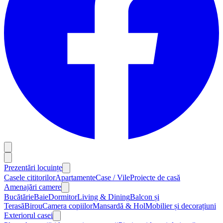
Prezentări locuințe
Casele cititorilor
Apartamente
Case / Vile
Proiecte de casă
Amenajări camere
Bucătărie
Baie
Dormitor
Living & Dining
Balcon și
Terasă
Birou
Camera copiilor
Mansardă & Hol
Mobilier și decorațiuni
Exteriorul casei