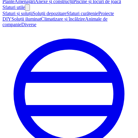
Plante
Amenajări
Anexe și construcții
Piscine și locuri de joacă
Sfaturi utile
Sfaturi și soluții
Soluții depozitare
Sfaturi curățenie
Proiecte
DIY
Soluții iluminat
Climatizare și încălzire
Animale de
companie
Diverse