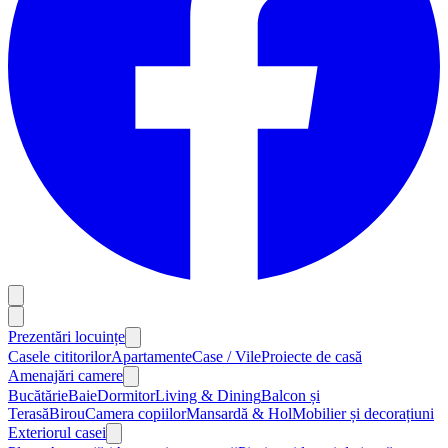
Prezentări locuințe
Casele cititorilor
Apartamente
Case / Vile
Proiecte de casă
Amenajări camere
Bucătărie
Baie
Dormitor
Living & Dining
Balcon și
Terasă
Birou
Camera copiilor
Mansardă & Hol
Mobilier și decorațiuni
Exteriorul casei