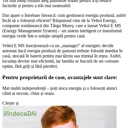
Tot mai mulți români aleg panourile solare pentru a-și reduce
facturile și pentru a trăi mai sustenabil.
Dar apare o întrebare firească: cum gestionezi energia produsă, astfel
încât să o folosești eficient? Răspunsul vine de la Veltol Energy,
companie românească din Târgu Mureș, care a lansat Veltol E MS
(Energy Management System) – un sistem inteligent ce transformă
energia verde într-o soluție simplă pentru casă.
Veltol E MS funcționează ca un „manager” al energiei: decide
automat dacă energia produsă de panouri trebuie folosită imediat în
casă, stocată în baterii pentru mai târziu sau trimisă în rețea. Astfel,
locuința devine mai eficientă, iar familia se bucură de un consum
optim, fără griji și fără pierderi.
Pentru proprietarii de case, avantajele sunt clare:
Mai multă independență – poți stoca energia și o folosești atunci
când ai nevoie, chiar și seara.
Citește și