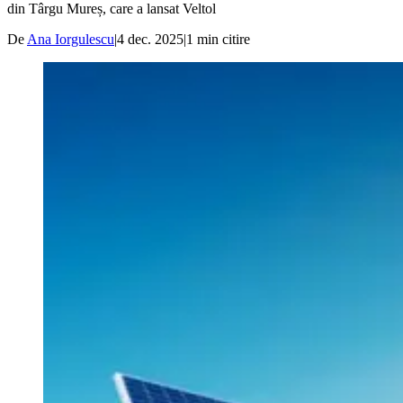
din Târgu Mureș, care a lansat Veltol
De
Ana Iorgulescu
|
4 dec. 2025
|
1
min citire