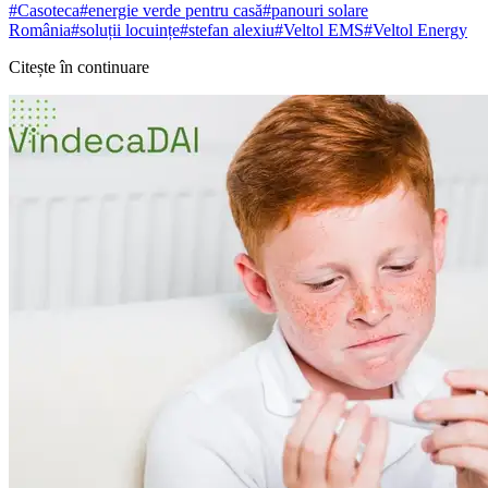
#
Casoteca
#
energie verde pentru casă
#
panouri solare
România
#
soluții locuințe
#
stefan alexiu
#
Veltol EMS
#
Veltol Energy
Citește în continuare