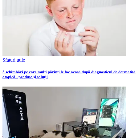
Sfaturi utile
5 schimbări pe care mulți părinți le fac acasă după diagnosticul de dermatită
atopică - produse și soluții