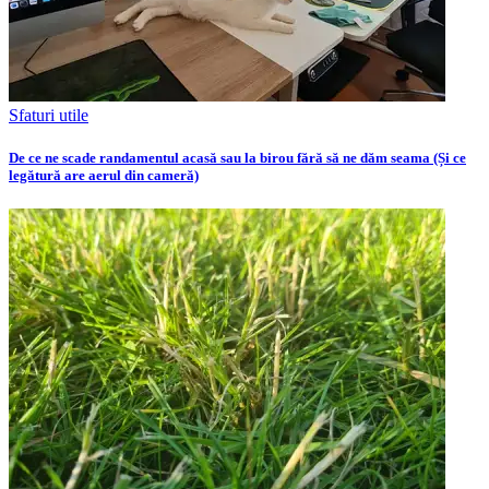
Sfaturi utile
De ce ne scade randamentul acasă sau la birou fără să ne dăm seama (Și ce
legătură are aerul din cameră)