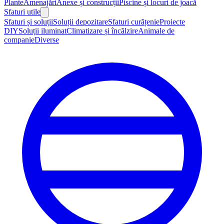
Plante
Amenajări
Anexe și construcții
Piscine și locuri de joacă
Sfaturi utile
Sfaturi și soluții
Soluții depozitare
Sfaturi curățenie
Proiecte
DIY
Soluții iluminat
Climatizare și încălzire
Animale de
companie
Diverse