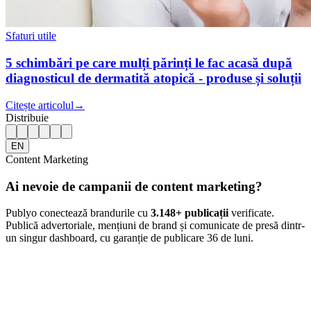
Sfaturi utile
5 schimbări pe care mulți părinți le fac acasă după
diagnosticul de dermatită atopică - produse și soluții
Citește articolul
→
Distribuie
EN
Content Marketing
Ai nevoie de campanii de content marketing?
Publyo conectează brandurile cu
3.148
+ publicații
verificate.
Publică advertoriale, mențiuni de brand și comunicate de presă dintr-
un singur dashboard, cu garanție de publicare 36 de luni.