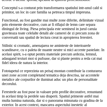
Conceptul s-a conturat prin transformarea spatiului intr-unul cald si
primitor, un loc in care familia sa petreaca timpul impreuna.
Functional, au fost gandite mai multe zone diferite, delimitate vizual
prin elemente decorative, cum ar fi riflajul de lemn care separa
diningul de living. Piesa principala este semineul in jurul caruia
graviteaza toate celelalte detalii ale camerei de zi precum zona de
conversatii sau spatiul de lectura creat in apropierea ferestrei.
Stilistic si cromatic, amenajarea ne aminteste de interioarele
scandinave, cu o paleta de nuante neutre si mici accente pastelate. In
acelasi spirit, s-a optat pentru materiale precum ardezia, lemnul,
adaugand texturi moi si pufoase, dar si plante pentru a reda cat mai
fidel ideea de natura la interior.
Fototapetul ce reprezinta un peisaj montan contribuie la conturarea
unei zone accent completand tematica deja descrisa, iar accentele
metalice ale corpurilor de iluminat aduc un plus de personalitate
decorului.
Ferestrele au fost puse in valoare prin profile decorative, renuntand
in acelasi timp la perdele sau draperii. Spatiul primeste astfel mai
multa lumina naturala, dar si o panorama minunata cu gradina de la
exterior. In acest context, mascarea aspectului inestetic al