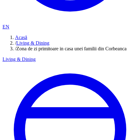
EN
Acasă
/
Living & Dining
/
Zona de zi primitoare in casa unei familii din Corbeanca
Living & Dining