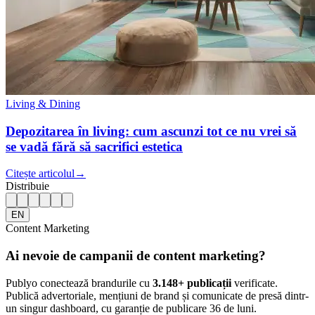
Living & Dining
Depozitarea în living: cum ascunzi tot ce nu vrei să
se vadă fără să sacrifici estetica
Citește articolul
→
Distribuie
EN
Content Marketing
Ai nevoie de campanii de content marketing?
Publyo conectează brandurile cu
3.148
+ publicații
verificate.
Publică advertoriale, mențiuni de brand și comunicate de presă dintr-
un singur dashboard, cu garanție de publicare 36 de luni.