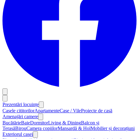
Prezentări locuințe
Casele cititorilor
Apartamente
Case / Vile
Proiecte de casă
Amenajări camere
Bucătărie
Baie
Dormitor
Living & Dining
Balcon și
Terasă
Birou
Camera copiilor
Mansardă & Hol
Mobilier și decorațiuni
Exteriorul casei