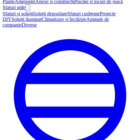
Plante
Amenajări
Anexe și construcții
Piscine și locuri de joacă
Sfaturi utile
Sfaturi și soluții
Soluții depozitare
Sfaturi curățenie
Proiecte
DIY
Soluții iluminat
Climatizare și încălzire
Animale de
companie
Diverse