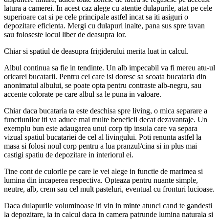
latura a camerei. In acest caz alege cu atentie dulapurile, atat pe cele
superioare cat si pe cele principale astfel incat sa iti asiguri o
depozitare eficienta. Mergi cu dulapuri inalte, pana sus spre tavan
sau foloseste locul liber de deasupra lor.
Chiar si spatiul de deasupra frigiderului merita luat in calcul.
Albul continua sa fie in tendinte. Un alb impecabil va fi mereu atu-ul
oricarei bucatarii. Pentru cei care isi doresc sa scoata bucataria din
anonimatul albului, se poate opta pentru contraste alb-negru, sau
accente colorate pe care albul sa le puna in valoare.
Chiar daca bucataria ta este deschisa spre living, o mica separare a
functiunilor iti va aduce mai multe beneficii decat dezavantaje. Un
exemplu bun este adaugarea unui corp tip insula care va separa
vizual spatiul bucatariei de cel al livingului. Poti renunta astfel la
masa si folosi noul corp pentru a lua pranzul/cina si in plus mai
castigi spatiu de depozitare in interiorul ei.
Tine cont de culorile pe care le vei alege in functie de marimea si
lumina din incaperea respectiva. Opteaza pentru nuante simple,
neutre, alb, crem sau cel mult pasteluri, eventual cu fronturi lucioase.
Daca dulapurile voluminoase iti vin in minte atunci cand te gandesti
la depozitare, ia in calcul daca in camera patrunde lumina naturala si