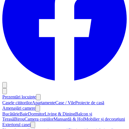
Prezentări locuințe
Casele cititorilor
Apartamente
Case / Vile
Proiecte de casă
Amenajări camere
Bucătărie
Baie
Dormitor
Living & Dining
Balcon și
Terasă
Birou
Camera copiilor
Mansardă & Hol
Mobilier și decorațiuni
Exteriorul casei