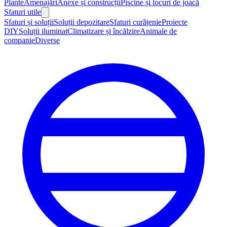
Plante
Amenajări
Anexe și construcții
Piscine și locuri de joacă
Sfaturi utile
Sfaturi și soluții
Soluții depozitare
Sfaturi curățenie
Proiecte
DIY
Soluții iluminat
Climatizare și încălzire
Animale de
companie
Diverse