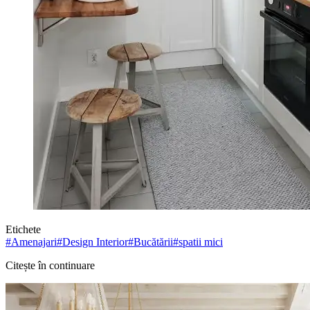
Etichete
#
Amenajari
#
Design Interior
#
Bucătării
#
spatii mici
Citește în continuare