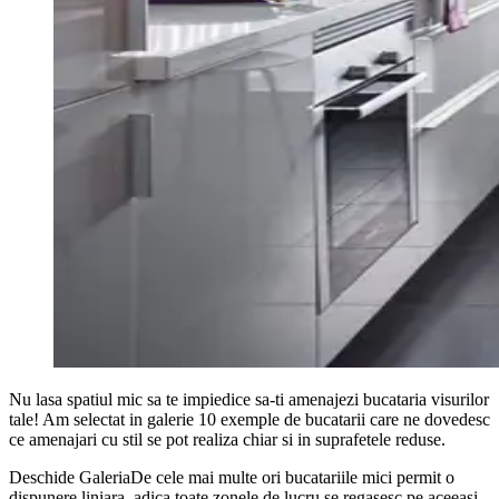
Nu lasa spatiul mic sa te impiedice sa-ti amenajezi bucataria visurilor
tale! Am selectat in galerie 10 exemple de bucatarii care ne dovedesc
ce amenajari cu stil se pot realiza chiar si in suprafetele reduse.
Deschide GaleriaDe cele mai multe ori bucatariile mici permit o
dispunere liniara, adica toate zonele de lucru se regasesc pe aceeasi