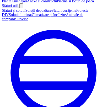
Plante
Amenajări
Anexe și construcții
Piscine și locuri de joacă
Sfaturi utile
Sfaturi și soluții
Soluții depozitare
Sfaturi curățenie
Proiecte
DIY
Soluții iluminat
Climatizare și încălzire
Animale de
companie
Diverse