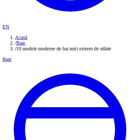
EN
Acasă
/
Baie
/
10 modele moderne de bai mici extrem de stilate
Baie