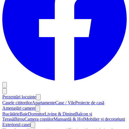
Prezentări locuințe
Casele cititorilor
Apartamente
Case / Vile
Proiecte de casă
Amenajări camere
Bucătărie
Baie
Dormitor
Living & Dining
Balcon și
Terasă
Birou
Camera copiilor
Mansardă & Hol
Mobilier și decorațiuni
Exteriorul casei