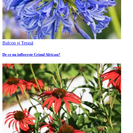
Balcon și Terasă
De ce nu înflorește Crinul African?