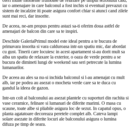
oferi multe momente frumoase de relaxare pe timpul sezonului cald,
iar o amenajare in care balconul a fost inchis si eventual prevazut cu
sistem de incalzire iti poate asigura confort chiar si atunci cand zilele
sunt mai reci, dar insorite.
De aceea, ne-am propus pentru astazi sa-ti oferim doua astfel de
amenajari de balcon din care sa te inspiri.
Deschide GaleriaPrimul model este ideal pentru a te bucura de
primavara insorita si vara calduroasa intr-un spatiu mic, dar abordat
cu gust. Tinerii care locuiesc in acest apartament si-au dorit mult sa
aiba un spatiu de relaxare la exterior, o oaza de verde pentru a se
bucura de dimineti lungi de weekend sau seri petrecute la lumina
lumanarilor.
De aceea au ales sa nu-si inchida balconul si l-au amenajat cu mult
alb, iar pe podea au asezat o mocheta verde care sa te duca cu
gandul la ideea de gazon.
Intr-un colt al balconului au asezat plantele cu suporturi din rachita si
vase ceramice, felinare si lumanari de diferite marimi. O masa cu
scaune, toate albe si pliabile asigura loc de sezut. In capatul opus, o
planta agatatoare decoreaza peretele complet alb. Cateva lampi
solare asezate in diferite locuri ale balconului asigura o lumina
difuza pe timp de seara.