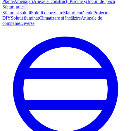
Plante
Amenajări
Anexe și construcții
Piscine și locuri de joacă
Sfaturi utile
Sfaturi și soluții
Soluții depozitare
Sfaturi curățenie
Proiecte
DIY
Soluții iluminat
Climatizare și încălzire
Animale de
companie
Diverse