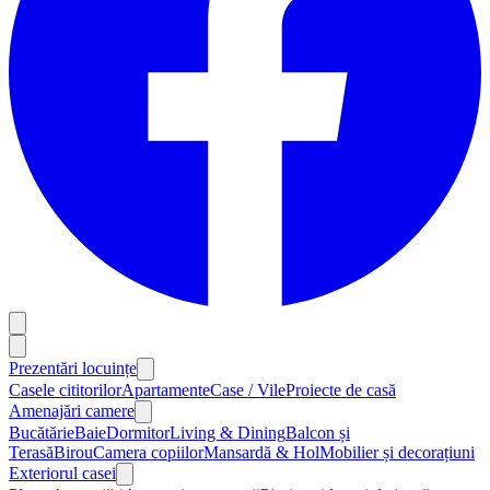
Prezentări locuințe
Casele cititorilor
Apartamente
Case / Vile
Proiecte de casă
Amenajări camere
Bucătărie
Baie
Dormitor
Living & Dining
Balcon și
Terasă
Birou
Camera copiilor
Mansardă & Hol
Mobilier și decorațiuni
Exteriorul casei