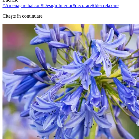
#
Amenajare balcon
#
Design Interior
#
decorare
#
Idei relaxare
Citește în continuare