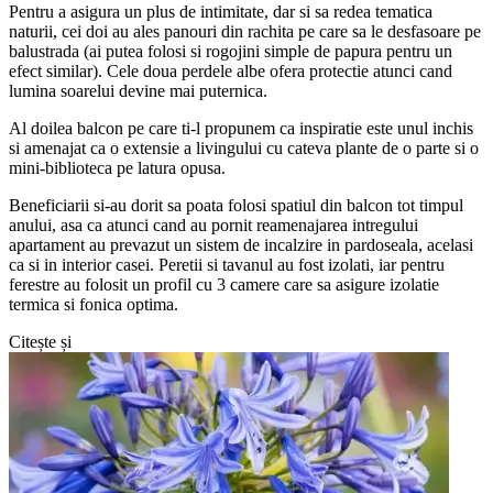
Pentru a asigura un plus de intimitate, dar si sa redea tematica
naturii, cei doi au ales panouri din rachita pe care sa le desfasoare pe
balustrada (ai putea folosi si rogojini simple de papura pentru un
efect similar). Cele doua perdele albe ofera protectie atunci cand
lumina soarelui devine mai puternica.
Al doilea balcon pe care ti-l propunem ca inspiratie este unul inchis
si amenajat ca o extensie a livingului cu cateva plante de o parte si o
mini-biblioteca pe latura opusa.
Beneficiarii si-au dorit sa poata folosi spatiul din balcon tot timpul
anului, asa ca atunci cand au pornit reamenajarea intregului
apartament au prevazut un sistem de incalzire in pardoseala, acelasi
ca si in interior casei. Peretii si tavanul au fost izolati, iar pentru
ferestre au folosit un profil cu 3 camere care sa asigure izolatie
termica si fonica optima.
Citește și