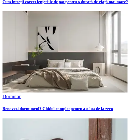
Cum întreții corect lenjeriile de pat pentru o durată de viață mai mare?
Dormitor
Renovezi dormitorul? Ghidul complet pentru a o lua de la zero