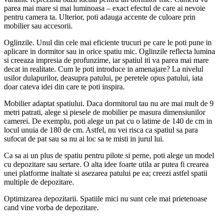
parea mai mare si mai luminoasa – exact efectul de care ai nevoie
pentru camera ta. Ulterior, poti adauga accente de culoare prin
mobilier sau accesorii.
Oglinzile. Unul din cele mai eficiente trucuri pe care le poti pune in
aplicare in dormitor sau in orice spatiu mic. Oglinzile reflecta lumina
si creeaza impresia de profunzime, iar spatiul iti va parea mai mare
decat in realitate. Cum le poti introduce in amenajare? La nivelul
usilor dulapurilor, deasupra patului, pe peretele opus patului, iata
doar cateva idei din care te poti inspira.
Mobilier adaptat spatiului. Daca dormitorul tau nu are mai mult de 9
metri patrati, alege si piesele de mobilier pe masura dimensiunilor
camerei. De exemplu, poti alege un pat cu o latime de 140 de cm in
locul unuia de 180 de cm. Astfel, nu vei risca ca spatiul sa para
sufocat de pat sau sa nu ai loc sa te misti in jurul lui.
Ca sa ai un plus de spatiu pentru pilote si perne, poti alege un model
cu depozitare sau sertare. O alta idee foarte utila ar putea fi crearea
unei platforme inaltate si asezarea patului pe ea; creezi astfel spatii
multiple de depozitare.
Optimizarea depozitarii. Spatiile mici nu sunt cele mai prietenoase
cand vine vorba de depozitare.