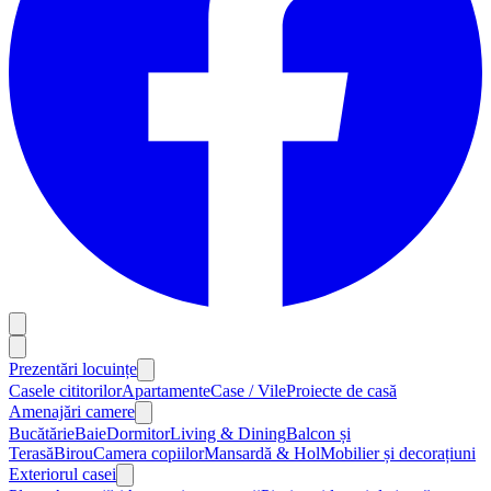
Prezentări locuințe
Casele cititorilor
Apartamente
Case / Vile
Proiecte de casă
Amenajări camere
Bucătărie
Baie
Dormitor
Living & Dining
Balcon și
Terasă
Birou
Camera copiilor
Mansardă & Hol
Mobilier și decorațiuni
Exteriorul casei