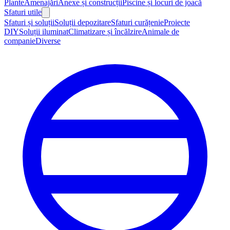
Plante
Amenajări
Anexe și construcții
Piscine și locuri de joacă
Sfaturi utile
Sfaturi și soluții
Soluții depozitare
Sfaturi curățenie
Proiecte
DIY
Soluții iluminat
Climatizare și încălzire
Animale de
companie
Diverse