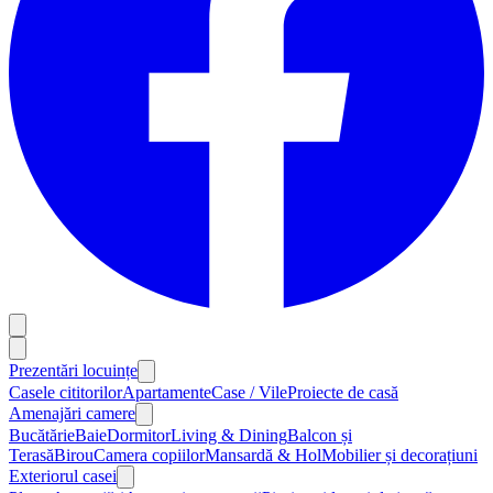
Prezentări locuințe
Casele cititorilor
Apartamente
Case / Vile
Proiecte de casă
Amenajări camere
Bucătărie
Baie
Dormitor
Living & Dining
Balcon și
Terasă
Birou
Camera copiilor
Mansardă & Hol
Mobilier și decorațiuni
Exteriorul casei