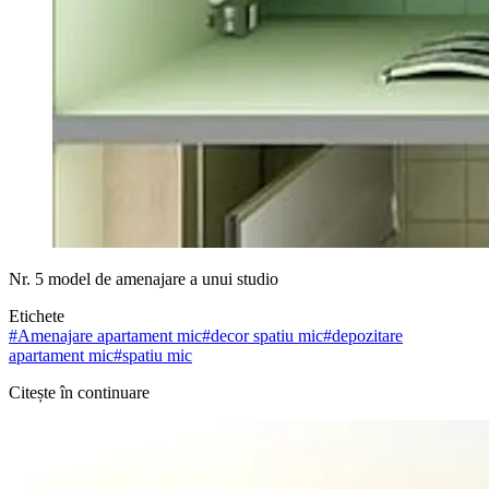
Nr. 5 model de amenajare a unui studio
Etichete
#
Amenajare apartament mic
#
decor spatiu mic
#
depozitare
apartament mic
#
spatiu mic
Citește în continuare