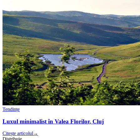
Tendințe
Luxul minimalist în Valea Florilor, Cluj
Citește articolul
→
Distribuie