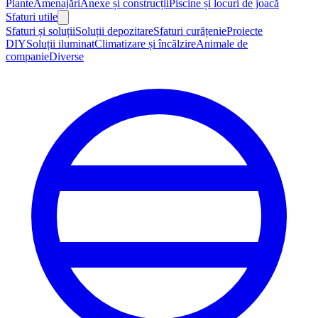
Plante
Amenajări
Anexe și construcții
Piscine și locuri de joacă
Sfaturi utile
Sfaturi și soluții
Soluții depozitare
Sfaturi curățenie
Proiecte
DIY
Soluții iluminat
Climatizare și încălzire
Animale de
companie
Diverse