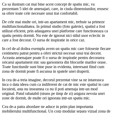
Ca sa ilustram cat mai bine acest concept de spatiu mic, va
prezentam 5 idei de amenajari, care, in ciuda dimensiunilor, reusesc
sa ofere toate cele necesare unui trai confortabil.
De cele mai multe ori, intr-un apartament mic, trebuie sa primeze
multifunctionalitatea. In primul studio (foto galerie), spatiul a fost
utilizat eficient, prin adaugarea unei platforme care functioneaza ca
spatiu pentru dormit. Nu este de ignorat nici stilul usor eclectic in
care a fost decorat. O sursa de inspiratie in orice caz.
In cel de-al doilea exemplu avem un spatiu mic care foloseste fiecare
centimetru patrat pentru a oferi strictul necesar unui trai decent.
Aceasta amenajare poate fi o sursa de inspiratie pentru decorarea
oricarui apartament mic sau garsoniera din blocurile marilor orase.
Toate functiunile sunt bine puse in evidenta, interesant fiind cum
zona de dormit poate fi ascunsa in spatele unei draperii.
In cea de-a treia imagine, decorul prezentat vine sa ne intareasca
inca o data ideea cum ca indiferent de cat de mic este spatiul in care
locuiesti, asta nu inseamna ca nu il poti amenaja intr-un mod
original. Patul rabatabil (strans pe timp de zi) asigura nevoia unei
zone de dormit, de multe ori ignorata intr-un spatiu mic.
Cea de-a patra abordare ne aduce in prim plan importanta
mobilierului multifunctional. Un corp modular separa vizual zona de