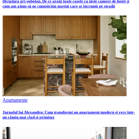
Dictatura gri-șobolan. De ce arată toate casele ca niște camere de hotel și
cum am ajuns să ne cumpărăm mașini care se încruntă pe stradă
Apartamente
Jurnalul lui Alexandru: Cum transformi un apartament modern și rece într-
un cămin mai clad si primitor