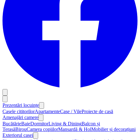
Prezentări locuințe
Casele cititorilor
Apartamente
Case / Vile
Proiecte de casă
Amenajări camere
Bucătărie
Baie
Dormitor
Living & Dining
Balcon și
Terasă
Birou
Camera copiilor
Mansardă & Hol
Mobilier și decorațiuni
Exteriorul casei