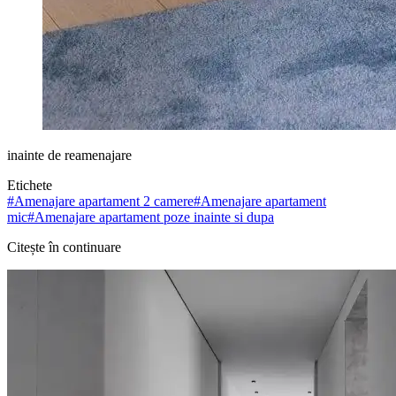
inainte de reamenajare
Etichete
#
Amenajare apartament 2 camere
#
Amenajare apartament
mic
#
Amenajare apartament poze inainte si dupa
Citește în continuare