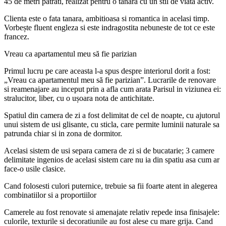
45 de metri patrati, realizat pentru o tanara cu un stil de viata activ.
Clienta este o fata tanara, ambitioasa si romantica in acelasi timp.
Vorbește fluent engleza si este indragostita nebuneste de tot ce este
francez.
Vreau ca apartamentul meu să fie parizian
Primul lucru pe care aceasta l-a spus despre interiorul dorit a fost:
„Vreau ca apartamentul meu să fie parizian”. Lucrarile de renovare
si reamenajare au inceput prin a afla cum arata Parisul in viziunea ei:
stralucitor, liber, cu o ușoara nota de antichitate.
Spatiul din camera de zi a fost delimitat de cel de noapte, cu ajutorul
unui sistem de usi glisante, cu sticla, care permite luminii naturale sa
patrunda chiar si in zona de dormitor.
Acelasi sistem de usi separa camera de zi si de bucatarie; 3 camere
delimitate ingenios de acelasi sistem care nu ia din spatiu asa cum ar
face-o usile clasice.
Cand folosesti culori puternice, trebuie sa fii foarte atent in alegerea
combinatiilor si a proportiilor
Camerele au fost renovate si amenajate relativ repede insa finisajele:
culorile, texturile si decoratiunile au fost alese cu mare grija. Cand