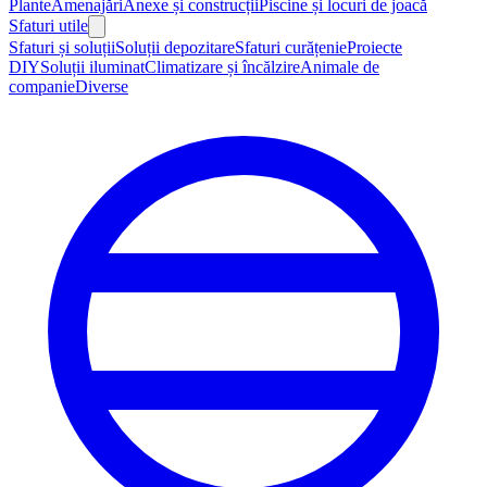
Plante
Amenajări
Anexe și construcții
Piscine și locuri de joacă
Sfaturi utile
Sfaturi și soluții
Soluții depozitare
Sfaturi curățenie
Proiecte
DIY
Soluții iluminat
Climatizare și încălzire
Animale de
companie
Diverse