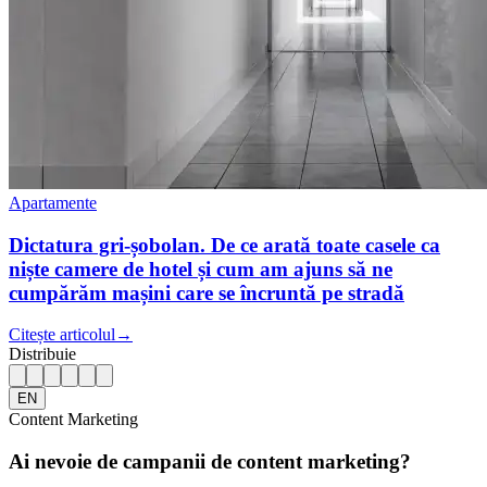
Apartamente
Dictatura gri-șobolan. De ce arată toate casele ca
niște camere de hotel și cum am ajuns să ne
cumpărăm mașini care se încruntă pe stradă
Citește articolul
→
Distribuie
EN
Content Marketing
Ai nevoie de campanii de content marketing?