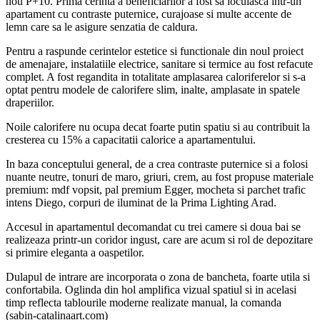
nou P+10. Prima cerinta a beneficiarilor a fost sa locuiasca intr-un
apartament cu contraste puternice, curajoase si multe accente de
lemn care sa le asigure senzatia de caldura.
Pentru a raspunde cerintelor estetice si functionale din noul proiect
de amenajare, instalatiile electrice, sanitare si termice au fost refacute
complet. A fost regandita in totalitate amplasarea caloriferelor si s-a
optat pentru modele de calorifere slim, inalte, amplasate in spatele
draperiilor.
Noile calorifere nu ocupa decat foarte putin spatiu si au contribuit la
cresterea cu 15% a capacitatii calorice a apartamentului.
In baza conceptului general, de a crea contraste puternice si a folosi
nuante neutre, tonuri de maro, griuri, crem, au fost propuse materiale
premium: mdf vopsit, pal premium Egger, mocheta si parchet trafic
intens Diego, corpuri de iluminat de la Prima Lighting Arad.
Accesul in apartamentul decomandat cu trei camere si doua bai se
realizeaza printr-un coridor ingust, care are acum si rol de depozitare
si primire eleganta a oaspetilor.
Dulapul de intrare are incorporata o zona de bancheta, foarte utila si
confortabila. Oglinda din hol amplifica vizual spatiul si in acelasi
timp reflecta tablourile moderne realizate manual, la comanda
(sabin-catalinaart.com)