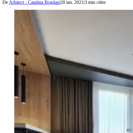
De
Arhitect - Catalina Bogdan
|
20 ian. 2021
|
3
min citire