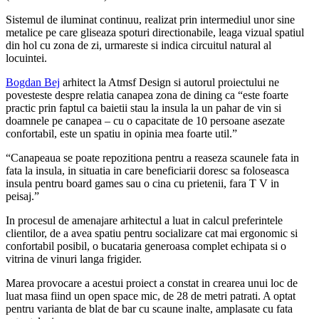
Sistemul de iluminat continuu, realizat prin intermediul unor sine
metalice pe care gliseaza spoturi directionabile, leaga vizual spatiul
din hol cu zona de zi, urmareste si indica circuitul natural al
locuintei.
Bogdan Bej
arhitect la Atmsf Design si autorul proiectului ne
povesteste despre relatia canapea zona de dining ca “este foarte
practic prin faptul ca baietii stau la insula la un pahar de vin si
doamnele pe canapea – cu o capacitate de 10 persoane asezate
confortabil, este un spatiu in opinia mea foarte util.”
“Canapeaua se poate repozitiona pentru a reaseza scaunele fata in
fata la insula, in situatia in care beneficiarii doresc sa foloseasca
insula pentru board games sau o cina cu prietenii, fara T V in
peisaj.”
In procesul de amenajare arhitectul a luat in calcul preferintele
clientilor, de a avea spatiu pentru socializare cat mai ergonomic si
confortabil posibil, o bucataria generoasa complet echipata si o
vitrina de vinuri langa frigider.
Marea provocare a acestui proiect a constat in crearea unui loc de
luat masa fiind un open space mic, de 28 de metri patrati. A optat
pentru varianta de blat de bar cu scaune inalte, amplasate cu fata