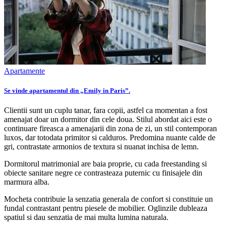
Apartamente
Se vinde apartamentul din „Emily in Paris”.
Clientii sunt un cuplu tanar, fara copii, astfel ca momentan a fost
amenajat doar un dormitor din cele doua. Stilul abordat aici este o
continuare fireasca a amenajarii din zona de zi, un stil contemporan
luxos, dar totodata primitor si calduros. Predomina nuante calde de
gri, contrastate armonios de textura si nuanat inchisa de lemn.
Dormitorul matrimonial are baia proprie, cu cada freestanding si
obiecte sanitare negre ce contrasteaza puternic cu finisajele din
marmura alba.
Mocheta contribuie la senzatia generala de confort si constituie un
fundal contrastant pentru piesele de mobilier. Oglinzile dubleaza
spatiul si dau senzatia de mai multa lumina naturala.