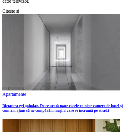
catre televizor.
Citește și
Apartamente
Dictatura gri-șobolan. De ce arată toate casele ca niște camere de hotel și
cum am ajuns să ne cumpărăm mașini care se încruntă pe stradă