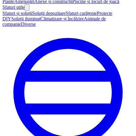
Plante
Amenajări
Anexe și construcții
Piscine și locuri de joacă
Sfaturi utile
Sfaturi și soluții
Soluții depozitare
Sfaturi curățenie
Proiecte
DIY
Soluții iluminat
Climatizare și încălzire
Animale de
companie
Diverse