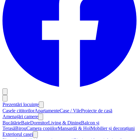
Prezentări locuințe
Casele cititorilor
Apartamente
Case / Vile
Proiecte de casă
Amenajări camere
Bucătărie
Baie
Dormitor
Living & Dining
Balcon și
Terasă
Birou
Camera copiilor
Mansardă & Hol
Mobilier și decorațiuni
Exteriorul casei