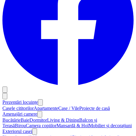
Prezentări locuințe
Casele cititorilor
Apartamente
Case / Vile
Proiecte de casă
Amenajări camere
Bucătărie
Baie
Dormitor
Living & Dining
Balcon și
Terasă
Birou
Camera copiilor
Mansardă & Hol
Mobilier și decorațiuni
Exteriorul casei