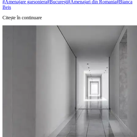
#
Amenajare garsoniera
#
București
#
Amenajari din Romania
#
Bianca
Beis
Citește în continuare