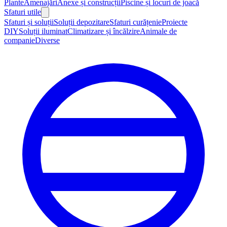
Plante
Amenajări
Anexe și construcții
Piscine și locuri de joacă
Sfaturi utile
Sfaturi și soluții
Soluții depozitare
Sfaturi curățenie
Proiecte
DIY
Soluții iluminat
Climatizare și încălzire
Animale de
companie
Diverse