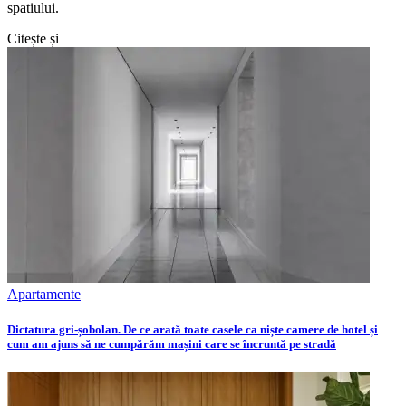
spatiului.
Citește și
Apartamente
Dictatura gri-șobolan. De ce arată toate casele ca niște camere de hotel și
cum am ajuns să ne cumpărăm mașini care se încruntă pe stradă