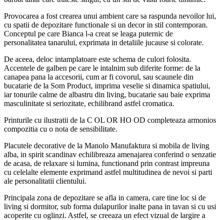
Provocarea a fost crearea unui ambient care sa raspunda nevoilor lui,
cu spatii de depozitare functionale si un decor in stil contemporan.
Conceptul pe care Bianca l-a creat se leaga puternic de
personalitatea tanarului, exprimata in detaliile jucause si colorate.
De aceea, deloc intamplatoare este schema de culori folosita.
Accentele de galben pe care le intalnim sub diferite forme: de la
canapea pana la accesorii, cum ar fi covorul, sau scaunele din
bucatarie de la Som Product, imprima veselie si dinamica spatiului,
iar tonurile calme de albastru din living, bucatarie sau baie exprima
masculinitate si seriozitate, echilibrand astfel cromatica.
Printurile cu ilustratii de la C OL OR HO OD completeaza armonios
compozitia cu o nota de sensibilitate.
Placutele decorative de la Manolo Manufaktura si mobila de living
alba, in spirit scandinav echilibreaza amenajarea conferind o senzatie
de acasa, de relaxare si lumina, functionand prin contrast impreuna
cu celelalte elemente exprimand astfel multitudinea de nevoi si parti
ale personalitatii clientului.
Principala zona de depozitare se afla in camera, care tine loc si de
living si dormitor, sub forma dulapurilor inalte pana in tavan si cu usi
acoperite cu oglinzi. Astfel, se creeaza un efect vizual de largire a