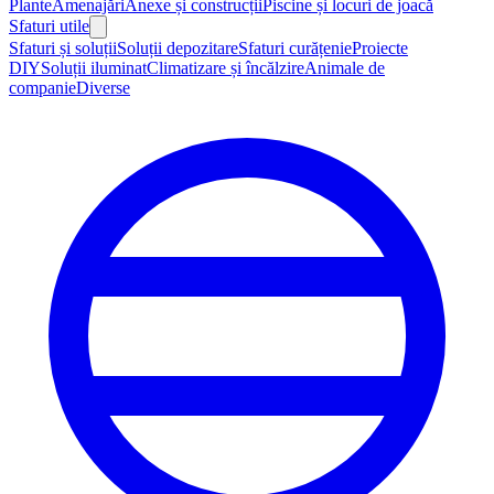
Plante
Amenajări
Anexe și construcții
Piscine și locuri de joacă
Sfaturi utile
Sfaturi și soluții
Soluții depozitare
Sfaturi curățenie
Proiecte
DIY
Soluții iluminat
Climatizare și încălzire
Animale de
companie
Diverse