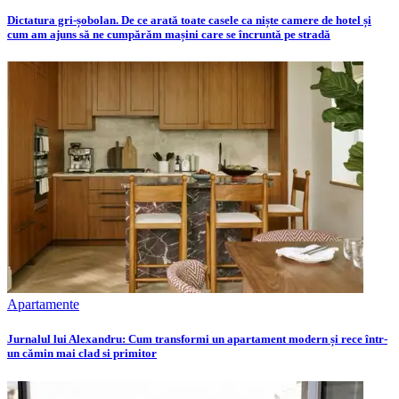
Dictatura gri-șobolan. De ce arată toate casele ca niște camere de hotel și
cum am ajuns să ne cumpărăm mașini care se încruntă pe stradă
Apartamente
Jurnalul lui Alexandru: Cum transformi un apartament modern și rece într-
un cămin mai clad si primitor