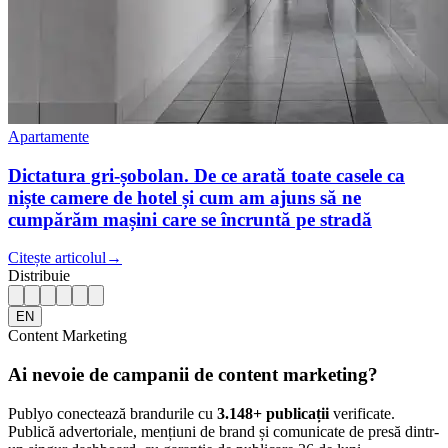
Apartamente
Dictatura gri-șobolan. De ce arată toate casele ca
niște camere de hotel și cum am ajuns să ne
cumpărăm mașini care se încruntă pe stradă
Citește articolul
→
Distribuie
EN
Content Marketing
Ai nevoie de campanii de content marketing?
Publyo conectează brandurile cu
3.148
+ publicații
verificate.
Publică advertoriale, mențiuni de brand și comunicate de presă dintr-