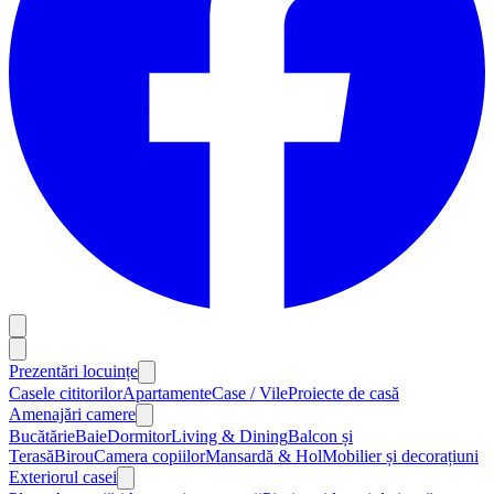
Prezentări locuințe
Casele cititorilor
Apartamente
Case / Vile
Proiecte de casă
Amenajări camere
Bucătărie
Baie
Dormitor
Living & Dining
Balcon și
Terasă
Birou
Camera copiilor
Mansardă & Hol
Mobilier și decorațiuni
Exteriorul casei