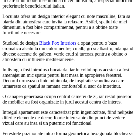
in care stilul modern se imbina cu cel industrial, a respectat intocmai
preferintele beneficiarului italian.
Locuinta ofera un design interior elegant cu note masculine, fara sa
piarda din atmosfera care invita la relaxare. Astfel, spatiul de mici
dimeniuni a fost bine compartimentat, pentru a a obtine toate
functiunile necesare.
Studioul de design
Black Fox Interiors
a optat pentru o baza
cromatica alcatuita din culori neutre, cu alb, gri si albastru, adaugand
diverse accente de galben, verde crud si turcoaz pentru a obtine o
atmosfera cu influente mediteraneene.
In living a fost introdusa bucataria, iar in coltul opus acesteia a fost
amenajat un mic spatiu pentru luat masa in apropierea ferestrei.
Decorul urmeaza o linie minimala, de inspiratie scandinava care
urmareste ca spatiul sa ramana confortabil si usor de intretinut.
O canapea generoasa ocupa centrul camerei de zi, iar restul pieselor
de mobilier au fost organizate in jurul acestui centru de interes.
Intregul apartament este caracterizat prin ingeniozitate, fiind nelipsite
diferite elemente de decor, foarte interesante din punct de vedere
vizual care au insa si un puternic rol functional.
Ferestrele pozitionate intr-o forma geometrica hexagonala blocheaza