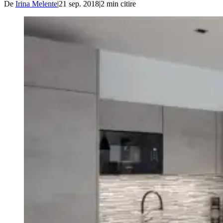
De
Irina Melente
|
21 sep. 2018
|
2
min citire