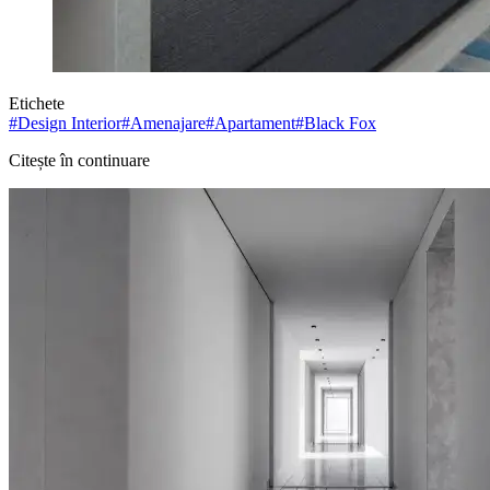
Etichete
#
Design Interior
#
Amenajare
#
Apartament
#
Black Fox
Citește în continuare