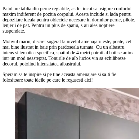
Patul are tablia din perne reglabile, astfel incat sa asigure confortul
maxim indiferent de pozitia corpului. Acesta include si lada pentru
depozitare ideala pentru obiectele necesare in dormitor perne, pilote,
lenjerii de pat. Pentru un plus de spatiu, s-au ales noptiere
suspendate.
Motivul marin, discret sugerat la nivelul amenajarii este, poate, cel
mai bine ilustrat in baie prin pardoseala turnata. Cu un albastru
intens si tematica specifica, spatiul de 4 metri patrati al baii se anima
intr-un mod neasteptat. Tonurile de alb lucios vin sa echilibreze
decorul, potolind intensitatea albastrului.
Speram sa te inspire si pe tine aceasta amenajare si sa-ti fie
folositoare toate ideile pe care le regasesti aici!