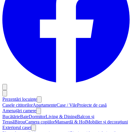
Prezentări locuințe
Casele cititorilor
Apartamente
Case / Vile
Proiecte de casă
Amenajări camere
Bucătărie
Baie
Dormitor
Living & Dining
Balcon și
Terasă
Birou
Camera copiilor
Mansardă & Hol
Mobilier și decorațiuni
Exteriorul casei