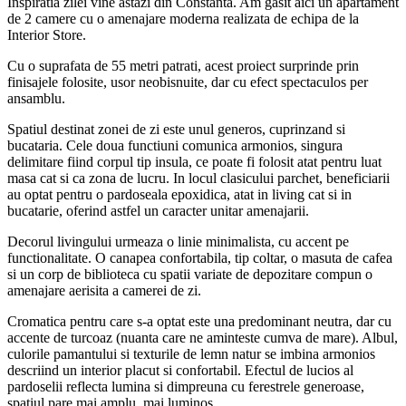
Inspiratia zilei vine astazi din Constanta. Am gasit aici un apartament
de 2 camere cu o amenajare moderna realizata de echipa de la
Interior Store
.
Cu o suprafata de 55 metri patrati, acest proiect surprinde prin
finisajele folosite, usor neobisnuite, dar cu efect spectaculos per
ansamblu.
Spatiul destinat zonei de zi este unul generos, cuprinzand si
bucataria. Cele doua functiuni comunica armonios, singura
delimitare fiind corpul tip insula, ce poate fi folosit atat pentru luat
masa cat si ca zona de lucru. In locul clasicului parchet, beneficiarii
au optat pentru o pardoseala epoxidica, atat in living cat si in
bucatarie, oferind astfel un caracter unitar amenajarii.
Decorul livingului urmeaza o linie minimalista, cu accent pe
functionalitate. O canapea confortabila, tip coltar, o masuta de cafea
si un corp de biblioteca cu spatii variate de depozitare compun o
amenajare aerisita a camerei de zi.
Cromatica pentru care s-a optat este una predominant neutra, dar cu
accente de turcoaz (nuanta care ne aminteste cumva de mare). Albul,
culorile pamantului si texturile de lemn natur se imbina armonios
descriind un interior placut si confortabil. Efectul de lucios al
pardoselii reflecta lumina si dimpreuna cu ferestrele generoase,
spatiul pare mai amplu, mai luminos.