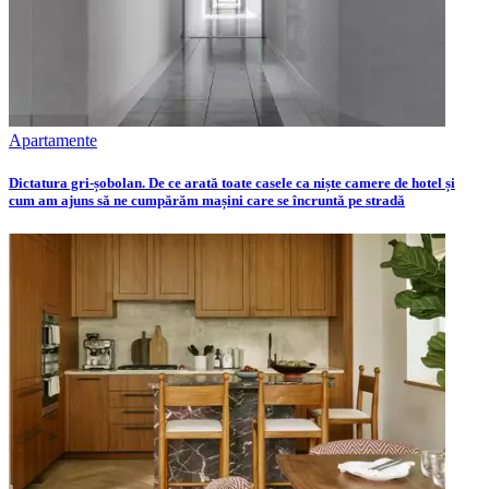
Apartamente
Dictatura gri-șobolan. De ce arată toate casele ca niște camere de hotel și
cum am ajuns să ne cumpărăm mașini care se încruntă pe stradă