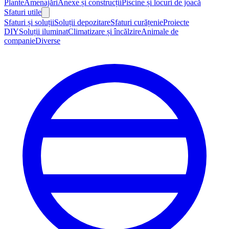
Plante
Amenajări
Anexe și construcții
Piscine și locuri de joacă
Sfaturi utile
Sfaturi și soluții
Soluții depozitare
Sfaturi curățenie
Proiecte
DIY
Soluții iluminat
Climatizare și încălzire
Animale de
companie
Diverse