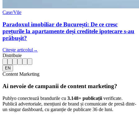
Case/Vile
Paradoxul imobiliar de București: De ce cresc
prețurile la apartamente deși creditele ipotecare s-au
prăbușit?
Citește articolul
→
Distribuie
EN
Content Marketing
Ai nevoie de campanii de content marketing?
Publyo conectează brandurile cu
3.148
+ publicații
verificate.
Publică advertoriale, mențiuni de brand și comunicate de presă dintr-
un singur dashboard, cu garanție de publicare 36 de luni.