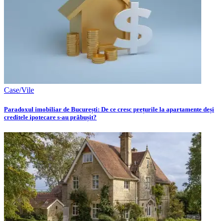
Case/Vile
Paradoxul imobiliar de București: De ce cresc prețurile la apartamente deși
creditele ipotecare s-au prăbușit?