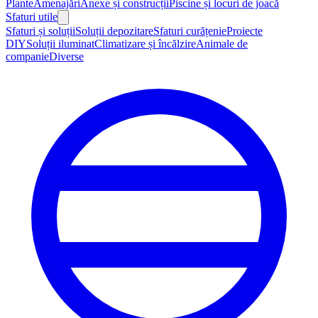
Plante
Amenajări
Anexe și construcții
Piscine și locuri de joacă
Sfaturi utile
Sfaturi și soluții
Soluții depozitare
Sfaturi curățenie
Proiecte
DIY
Soluții iluminat
Climatizare și încălzire
Animale de
companie
Diverse