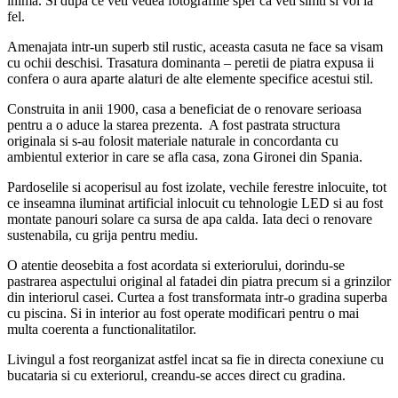
inima. Si dupa ce veti vedea fotografiile sper ca veti simti si voi la
fel.
Amenajata intr-un superb stil rustic, aceasta casuta ne face sa visam
cu ochii deschisi. Trasatura dominanta – peretii de piatra expusa ii
confera o aura aparte alaturi de alte elemente specifice acestui stil.
Construita in anii 1900, casa a beneficiat de o renovare serioasa
pentru a o aduce la starea prezenta. A fost pastrata structura
originala si s-au folosit materiale naturale in concordanta cu
ambientul exterior in care se afla casa, zona Gironei din Spania.
Pardoselile si acoperisul au fost izolate, vechile ferestre inlocuite, tot
ce inseamna iluminat artificial inlocuit cu tehnologie LED si au fost
montate panouri solare ca sursa de apa calda. Iata deci o renovare
sustenabila, cu grija pentru mediu.
O atentie deosebita a fost acordata si exteriorului, dorindu-se
pastrarea aspectului original al fatadei din piatra precum si a grinzilor
din interiorul casei. Curtea a fost transformata intr-o gradina superba
cu piscina. Si in interior au fost operate modificari pentru o mai
multa coerenta a functionalitatilor.
Livingul a fost reorganizat astfel incat sa fie in directa conexiune cu
bucataria si cu exteriorul, creandu-se acces direct cu gradina.