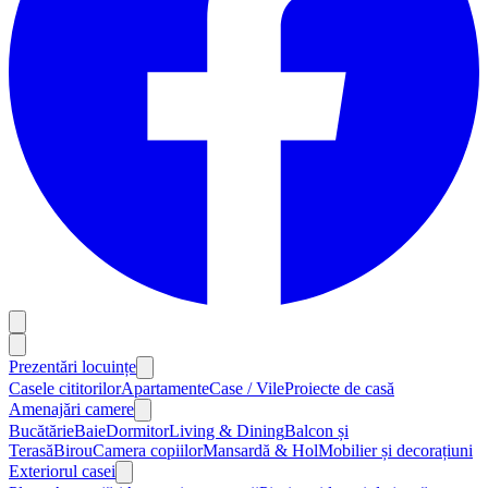
Prezentări locuințe
Casele cititorilor
Apartamente
Case / Vile
Proiecte de casă
Amenajări camere
Bucătărie
Baie
Dormitor
Living & Dining
Balcon și
Terasă
Birou
Camera copiilor
Mansardă & Hol
Mobilier și decorațiuni
Exteriorul casei