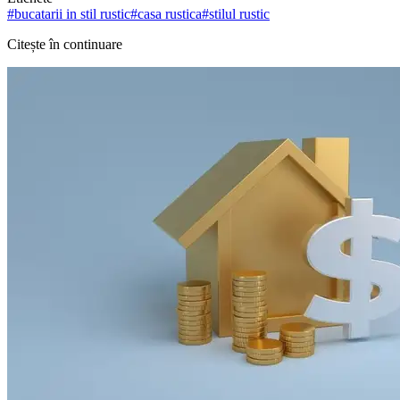
#
bucatarii in stil rustic
#
casa rustica
#
stilul rustic
Citește în continuare