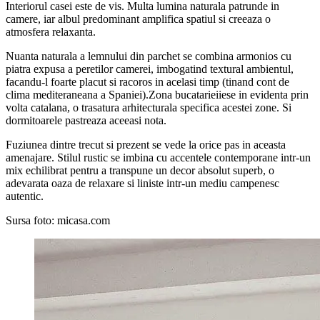
Interiorul casei este de vis. Multa lumina naturala patrunde in
camere, iar albul predominant amplifica spatiul si creeaza o
atmosfera relaxanta.
Nuanta naturala a lemnului din parchet se combina armonios cu
piatra expusa a peretilor camerei, imbogatind textural ambientul,
facandu-l foarte placut si racoros in acelasi timp (tinand cont de
clima mediteraneana a Spaniei).Zona bucatarieiiese in evidenta prin
volta catalana, o trasatura arhitecturala specifica acestei zone. Si
dormitoarele pastreaza aceeasi nota.
Fuziunea dintre trecut si prezent se vede la orice pas in aceasta
amenajare. Stilul rustic se imbina cu accentele contemporane intr-un
mix echilibrat pentru a transpune un decor absolut superb, o
adevarata oaza de relaxare si liniste intr-un mediu campenesc
autentic.
Sursa foto: micasa.com