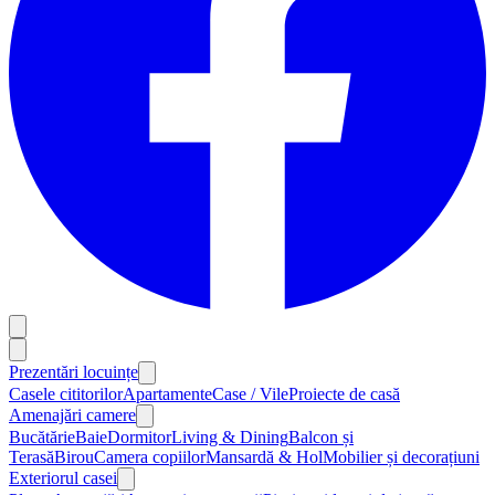
Prezentări locuințe
Casele cititorilor
Apartamente
Case / Vile
Proiecte de casă
Amenajări camere
Bucătărie
Baie
Dormitor
Living & Dining
Balcon și
Terasă
Birou
Camera copiilor
Mansardă & Hol
Mobilier și decorațiuni
Exteriorul casei