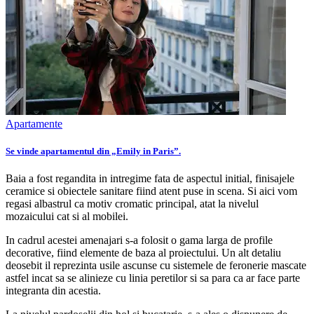
Apartamente
Se vinde apartamentul din „Emily in Paris”.
Baia a fost regandita in intregime fata de aspectul initial, finisajele
ceramice si obiectele sanitare fiind atent puse in scena. Si aici vom
regasi albastrul ca motiv cromatic principal, atat la nivelul
mozaicului cat si al mobilei.
In cadrul acestei amenajari s-a folosit o gama larga de profile
decorative, fiind elemente de baza al proiectului. Un alt detaliu
deosebit il reprezinta usile ascunse cu sistemele de feronerie mascate
astfel incat sa se alinieze cu linia peretilor si sa para ca ar face parte
integranta din acestia.