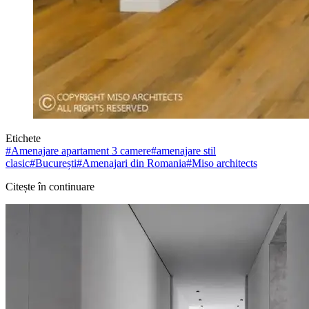
Etichete
#
Amenajare apartament 3 camere
#
amenajare stil
clasic
#
București
#
Amenajari din Romania
#
Miso architects
Citește în continuare