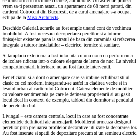
se transforma in locuinte cochete, admirabile. Un astfel de proiect
vrem sa-ti prezentam astazi, un apartament de 68 metri patrati, din
cartierul Cotroceni din Bucuresti, de a carui amenajare s-a ocupat
echipa de la
Miso Architects
.
Deschide GaleriaLucrarile au fost ample tinand cont de vechimea
imobilului. A fost necesara decopertarea peretilor si a tuturor
finisajelor existente pana la stratul de baza din caramida si refacerea
integrala a tuturor instalatiilor – electrice, termice si sanitare.
Si tamplaria exterioara a fost inlocuita cu una noua cu performanta
de izolare ridicata intr-o culoare eleganta de lemn de nuc. La nivelul
compartimentarii interioare nu au fost facute interventii.
Beneficiarul si-a dorit o amenajare care sa imbine echilibrat stilul
clasic cu cel modern, integrandu-se astfel in cladirea veche si in
tesutul urban al cartierului Cotroceni. Cateva elemente de mobilier
cu valoare sentimentala pe care le detineau proprietarii si-au gasit
locul ideal in context, de exemplu, tabloul din dormitor si pendulul
de perete din hol.
Livingul – este camera centrala, locul in care au fost concentrate
elementele definitorii ale amenajarii. Mobilierul urmeaza designul
peretilor prin preluarea profilelor decorative utilizate la decorarea lor.
Au fost inserate si spatii de depozitare precum si un semineu electric.