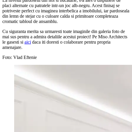
La nivelul pardoselii din hol si bucatarie, s-a ales o dispunere de
placi alternate cu patratele intr-un joc alb-negru. Acest finisaj se
potriveste perfect cu imaginea interbelica a imobilului, iar pardoseala
din lemn de stejar cu o culoare calda si primitoare completeaza
cromatic tabloul de ansamblu.
Cu siguranta merita sa urmaresti toate imaginile din galeria foto de
mai sus pentru a admira detaliile acestui proiect! Pe Miso Architects
le gasesti si
aici
daca iti doresti o colaborare pentru propria
amenajare.
Foto: Vlad Eftenie