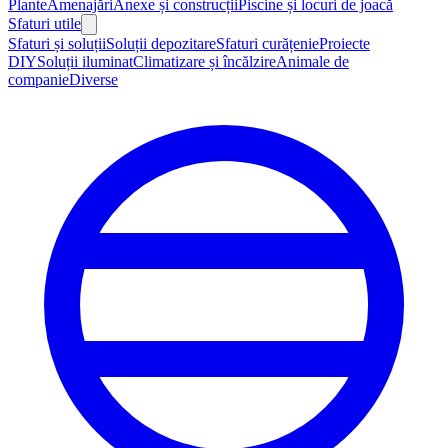
Plante
Amenajări
Anexe și construcții
Piscine și locuri de joacă
Sfaturi utile
Sfaturi și soluții
Soluții depozitare
Sfaturi curățenie
Proiecte
DIY
Soluții iluminat
Climatizare și încălzire
Animale de
companie
Diverse