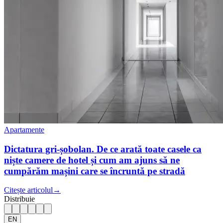
Apartamente
Dictatura gri-șobolan. De ce arată toate casele ca
niște camere de hotel și cum am ajuns să ne
cumpărăm mașini care se încruntă pe stradă
Citește articolul
→
Distribuie
EN