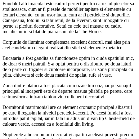
Fundalul alb imaculat este cadrul perfect pentru ca restul pieselor sa
straluceasca, cum ar fi piesele de mobilier tapitate si elementele cu
texturi elegante, cu un usor luciu, cum ar fi perdelele si draperiile.
Canapeaua, fotoliul si taburetul, de la Everart, sunt imbogatite cu
perne si pleduri decorative. Setul cu cele trei masute cu cadru
metalic auriu si blat de piatra sunt de la The Home.
Corpurile de iluminat completeaza excelent decorul, mai ales prin
acel candelabru elegant realizat din sticla si elemente metalice.
Bucataria a fost gandita sa functioneze optim in ciuda spatiului mic,
de doar 6 metri patrati. S-a optat pentru o distribuire pe doua laturi,
de o parte cu frigider si cuptoare incorporate, iar zona principala cu
plita, chiuveta si cele doua masini de spalat, rufe si vase.
Zona dintre blaturi a fost placata cu mozaic turcoaz, iar personajul
principal al incaperii este de departe masuta pliabila pe perete, care
se transforma intr-un tablou viu cu licheni decorativi.
Dormitorul matrimonial are ca element cromatic principal albastrul
pe care il regasim la nivelul peretelui-accent. Pe acest fundal a fost
introdus patul tapitat, iar in fata lui adus un divan tip Chesterfield de
culoare verde, aceeasi ca a fotoliului din living.
Noptierele albe cu butoni decorativi apartin aceleasi povesti precum