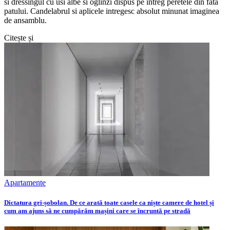
si dressingul cu usi albe si oglinzi dispus pe intreg peretele din fata
patului. Candelabrul si aplicele intregesc absolut minunat imaginea
de ansamblu.
Citește și
Apartamente
Dictatura gri-șobolan. De ce arată toate casele ca niște camere de hotel și
cum am ajuns să ne cumpărăm mașini care se încruntă pe stradă