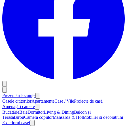
Prezentări locuințe
Casele cititorilor
Apartamente
Case / Vile
Proiecte de casă
Amenajări camere
Bucătărie
Baie
Dormitor
Living & Dining
Balcon și
Terasă
Birou
Camera copiilor
Mansardă & Hol
Mobilier și decorațiuni
Exteriorul casei