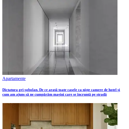
Apartamente
Dictatura gri-șobolan. De ce arată toate casele ca niște camere de hotel și
cum am ajuns să ne cumpărăm mașini care se încruntă pe stradă