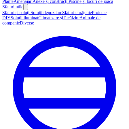
Plante
Amenajări
Anexe și construcții
Piscine și locuri de joacă
Sfaturi utile
Sfaturi și soluții
Soluții depozitare
Sfaturi curățenie
Proiecte
DIY
Soluții iluminat
Climatizare și încălzire
Animale de
companie
Diverse