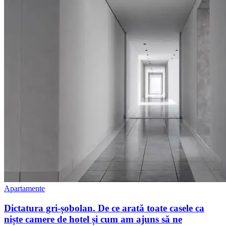
Apartamente
Dictatura gri-șobolan. De ce arată toate casele ca
niște camere de hotel și cum am ajuns să ne