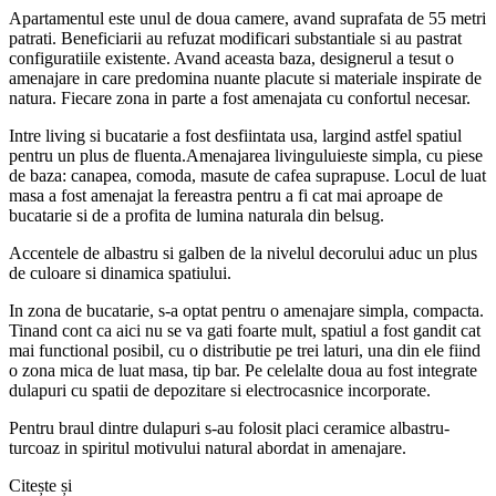
Apartamentul este unul de doua camere, avand suprafata de 55 metri
patrati. Beneficiarii au refuzat modificari substantiale si au pastrat
configuratiile existente. Avand aceasta baza, designerul a tesut o
amenajare in care predomina nuante placute si materiale inspirate de
natura. Fiecare zona in parte a fost amenajata cu confortul necesar.
Intre living si bucatarie a fost desfiintata usa, largind astfel spatiul
pentru un plus de fluenta.Amenajarea livinguluieste simpla, cu piese
de baza: canapea, comoda, masute de cafea suprapuse. Locul de luat
masa a fost amenajat la fereastra pentru a fi cat mai aproape de
bucatarie si de a profita de lumina naturala din belsug.
Accentele de albastru si galben de la nivelul decorului aduc un plus
de culoare si dinamica spatiului.
In zona de bucatarie, s-a optat pentru o amenajare simpla, compacta.
Tinand cont ca aici nu se va gati foarte mult, spatiul a fost gandit cat
mai functional posibil, cu o distributie pe trei laturi, una din ele fiind
o zona mica de luat masa, tip bar. Pe celelalte doua au fost integrate
dulapuri cu spatii de depozitare si electrocasnice incorporate.
Pentru braul dintre dulapuri s-au folosit placi ceramice albastru-
turcoaz in spiritul motivului natural abordat in amenajare.
Citește și