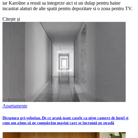
iar Karoline a reusit sa integreze aici si un dulap pentru haine
incastrat alaturi de alte spatii pentru depozitare si o zona pentru TV.
Citește și
Apartamente
Dictatura gri-șobolan. De ce arată toate casele ca niște camere de hotel și
cum am ajuns să ne cumpărăm mașini care se încruntă pe stradă