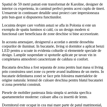
Spatiul de 59 metri patrati este transformat de
Karoline
, designer de
interior cu experienta, in caminul perfect pentru acest cuplu de tineri.
Urmareste in continuare detaliile unui proiect care impresioneaza
prin bun-gust si dispunerea functiunilor.
Locuinta despre care vorbim astazi se afla in Polonia si este un
exemplu de spatiu luminos si cald, cu un design modern si
functional care beneficiaza de zone deschise si bine accesorizate.
In aceasta amenajare, designerul a acordat o atentie deosebita
corpurilor de iluminat. In bucatarie, living si dormitor a aplicat benzi
LED pentru a scoate in evidenta colturile si elementele speciale de
design. Lampile suspendate si spoturile aplicate pe tavan vin in
completarea atmosferei caracterizate de caldura si confort.
Bucataria deschisa a fost separata de zona pentru luat masa si living
prin construirea unei zone cu perete avand inaltimea de un metru. In
bucatarie delimitarea zonei se face prin folosirea materialelor de
origine naturala: lemnul de culoare deschisa pentru blatul bucatariei
si zona peretelui construit.
Piesele de mobilier pastreaza linia simpla si aerisita specfica
apartamentelor moderne: culoare alba cu insertii de lemn.
Dormitorul este ocupat in cea mai mare parte de patul matrimonial,