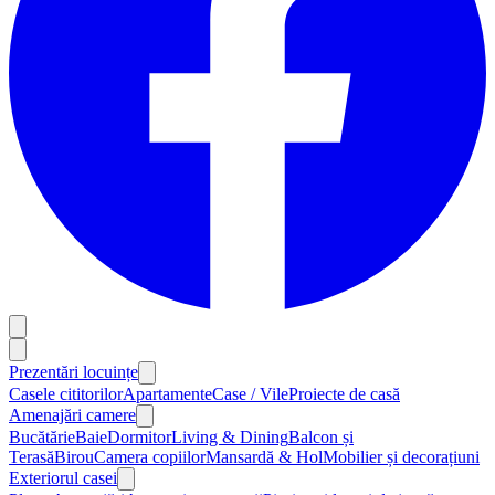
Prezentări locuințe
Casele cititorilor
Apartamente
Case / Vile
Proiecte de casă
Amenajări camere
Bucătărie
Baie
Dormitor
Living & Dining
Balcon și
Terasă
Birou
Camera copiilor
Mansardă & Hol
Mobilier și decorațiuni
Exteriorul casei