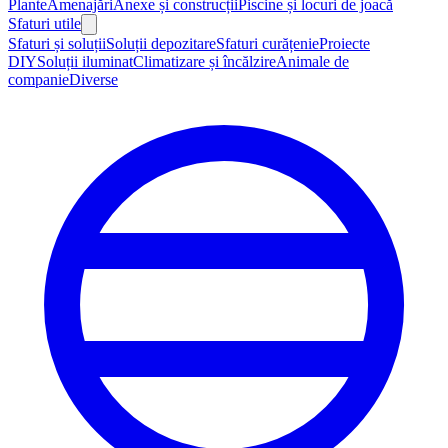
Plante
Amenajări
Anexe și construcții
Piscine și locuri de joacă
Sfaturi utile
Sfaturi și soluții
Soluții depozitare
Sfaturi curățenie
Proiecte
DIY
Soluții iluminat
Climatizare și încălzire
Animale de
companie
Diverse