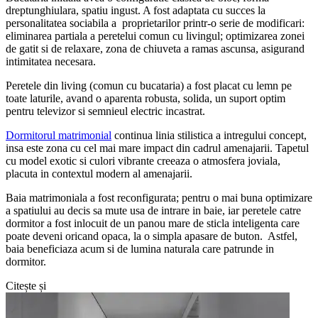
dreptunghiulara, spatiu ingust. A fost adaptata cu succes la
personalitatea sociabila a proprietarilor printr-o serie de modificari:
eliminarea partiala a peretelui comun cu livingul; optimizarea zonei
de gatit si de relaxare, zona de chiuveta a ramas ascunsa, asigurand
intimitatea necesara.
Peretele din living (comun cu bucataria) a fost placat cu lemn pe
toate laturile, avand o aparenta robusta, solida, un suport optim
pentru televizor si semnieul electric incastrat.
Dormitorul matrimonial
continua linia stilistica a intregului concept,
insa este zona cu cel mai mare impact din cadrul amenajarii. Tapetul
cu model exotic si culori vibrante creeaza o atmosfera joviala,
placuta in contextul modern al amenajarii.
Baia matrimoniala a fost reconfigurata; pentru o mai buna optimizare
a spatiului au decis sa mute usa de intrare in baie, iar peretele catre
dormitor a fost inlocuit de un panou mare de sticla inteligenta care
poate deveni oricand opaca, la o simpla apasare de buton. Astfel,
baia beneficiaza acum si de lumina naturala care patrunde in
dormitor.
Citește și