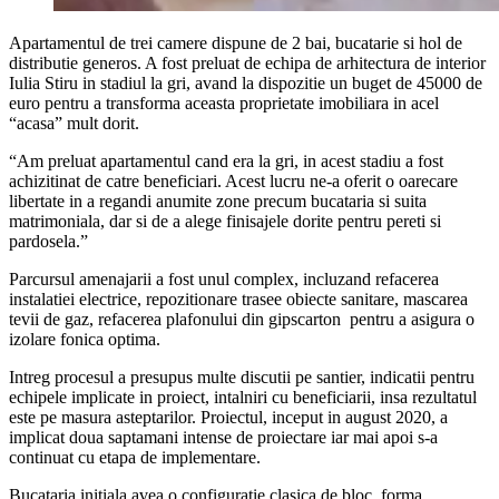
Apartamentul de trei camere dispune de 2 bai, bucatarie si hol de
distributie generos. A fost preluat de echipa de arhitectura de interior
Iulia Stiru in stadiul la gri, avand la dispozitie un buget de 45000 de
euro pentru a transforma aceasta proprietate imobiliara in acel
“acasa” mult dorit.
“Am preluat apartamentul cand era la gri, in acest stadiu a fost
achizitinat de catre beneficiari. Acest lucru ne-a oferit o oarecare
libertate in a regandi anumite zone precum bucataria si suita
matrimoniala, dar si de a alege finisajele dorite pentru pereti si
pardosela.”
Parcursul amenajarii a fost unul complex, incluzand refacerea
instalatiei electrice, repozitionare trasee obiecte sanitare, mascarea
tevii de gaz, refacerea plafonului din gipscarton pentru a asigura o
izolare fonica optima.
Intreg procesul a presupus multe discutii pe santier, indicatii pentru
echipele implicate in proiect, intalniri cu beneficiarii, insa rezultatul
este pe masura asteptarilor. Proiectul, inceput in august 2020, a
implicat doua saptamani intense de proiectare iar mai apoi s-a
continuat cu etapa de implementare.
Bucataria initiala avea o configuratie clasica de bloc, forma