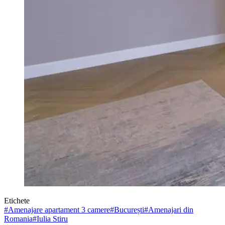
Etichete
#
Amenajare apartament 3 camere
#
București
#
Amenajari din
Romania
#
Iulia Stiru