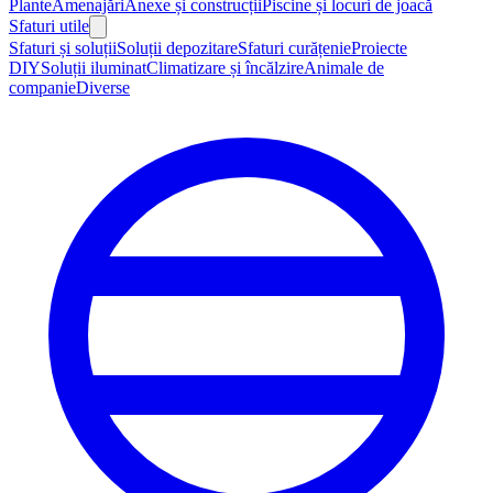
Plante
Amenajări
Anexe și construcții
Piscine și locuri de joacă
Sfaturi utile
Sfaturi și soluții
Soluții depozitare
Sfaturi curățenie
Proiecte
DIY
Soluții iluminat
Climatizare și încălzire
Animale de
companie
Diverse