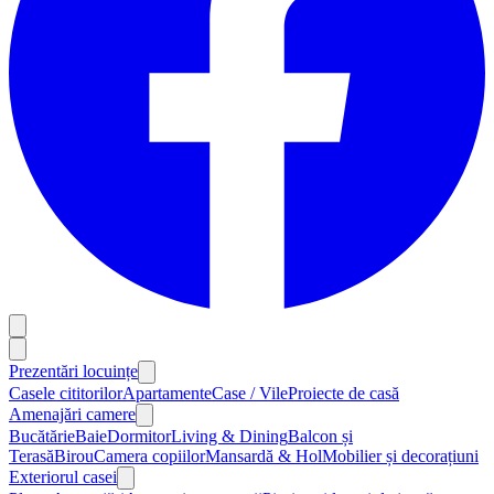
Prezentări locuințe
Casele cititorilor
Apartamente
Case / Vile
Proiecte de casă
Amenajări camere
Bucătărie
Baie
Dormitor
Living & Dining
Balcon și
Terasă
Birou
Camera copiilor
Mansardă & Hol
Mobilier și decorațiuni
Exteriorul casei