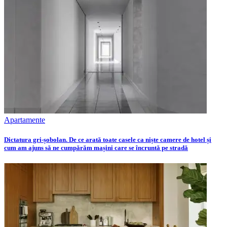
Apartamente
Dictatura gri-șobolan. De ce arată toate casele ca niște camere de hotel și
cum am ajuns să ne cumpărăm mașini care se încruntă pe stradă