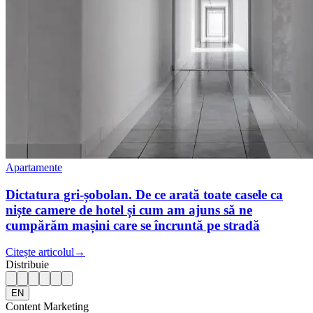
Apartamente
Dictatura gri-șobolan. De ce arată toate casele ca
niște camere de hotel și cum am ajuns să ne
cumpărăm mașini care se încruntă pe stradă
Citește articolul
→
Distribuie
EN
Content Marketing