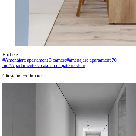
Etichete
#
Amenajare apartament 3 camere
#
amenajare apartament 70
mp
#
Apartamente si case amenajate modern
Citește în continuare