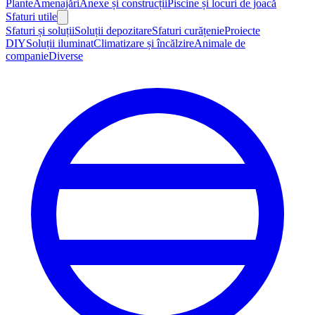
Plante
Amenajări
Anexe și construcții
Piscine și locuri de joacă
Sfaturi utile
Sfaturi și soluții
Soluții depozitare
Sfaturi curățenie
Proiecte
DIY
Soluții iluminat
Climatizare și încălzire
Animale de
companie
Diverse