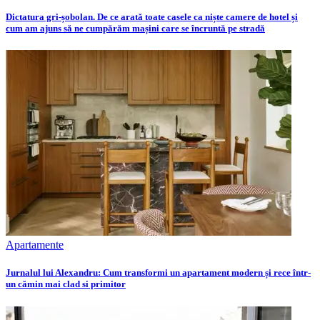
Dictatura gri-șobolan. De ce arată toate casele ca niște camere de hotel și
cum am ajuns să ne cumpărăm mașini care se încruntă pe stradă
Apartamente
Jurnalul lui Alexandru: Cum transformi un apartament modern și rece într-
un cămin mai clad si primitor