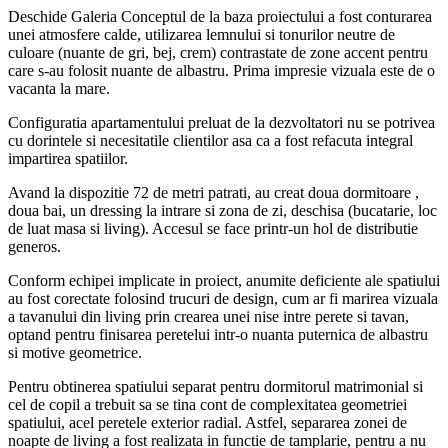
Deschide Galeria
Conceptul de la baza proiectului a fost conturarea
unei atmosfere calde, utilizarea lemnului si tonurilor neutre de
culoare (nuante de gri, bej, crem) contrastate de zone accent pentru
care s-au folosit nuante de albastru. Prima impresie vizuala este de o
vacanta la mare.
Configuratia apartamentului preluat de la dezvoltatori nu se potrivea
cu dorintele si necesitatile clientilor asa ca a fost refacuta integral
impartirea spatiilor.
Avand la dispozitie 72 de metri patrati, au creat doua dormitoare ,
doua bai, un dressing la intrare si zona de zi, deschisa (bucatarie, loc
de luat masa si living). Accesul se face printr-un hol de distributie
generos.
Conform echipei implicate in proiect, anumite deficiente ale spatiului
au fost corectate folosind trucuri de design, cum ar fi marirea vizuala
a tavanului din living prin crearea unei nise intre perete si tavan,
optand pentru finisarea peretelui intr-o nuanta puternica de albastru
si motive geometrice.
Pentru obtinerea spatiului separat pentru dormitorul matrimonial si
cel de copil a trebuit sa se tina cont de complexitatea geometriei
spatiului, acel peretele exterior radial. Astfel, separarea zonei de
noapte de living a fost realizata in functie de tamplarie, pentru a nu