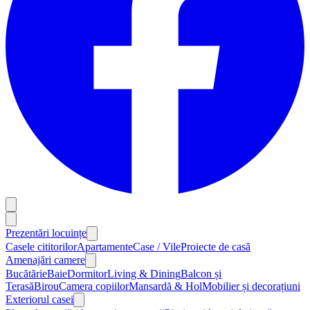
Prezentări locuințe
Casele cititorilor
Apartamente
Case / Vile
Proiecte de casă
Amenajări camere
Bucătărie
Baie
Dormitor
Living & Dining
Balcon și
Terasă
Birou
Camera copiilor
Mansardă & Hol
Mobilier și decorațiuni
Exteriorul casei