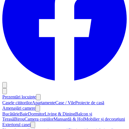
Prezentări locuințe
Casele cititorilor
Apartamente
Case / Vile
Proiecte de casă
Amenajări camere
Bucătărie
Baie
Dormitor
Living & Dining
Balcon și
Terasă
Birou
Camera copiilor
Mansardă & Hol
Mobilier și decorațiuni
Exteriorul casei