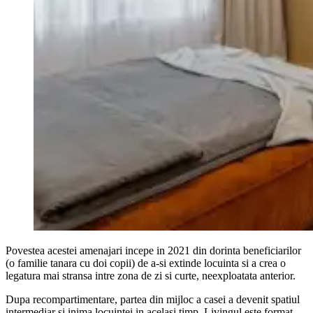
Povestea acestei amenajari incepe in 2021 din dorinta beneficiarilor
(o familie tanara cu doi copii) de a-si extinde locuinta si a crea o
legatura mai stransa intre zona de zi si curte, neexploatata anterior.
Dupa recompartimentare, partea din mijloc a casei a devenit spatiul
intermediar si inima locuintei in acelasi timp. Livingul este format