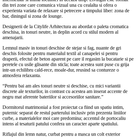
din trei zone care comunica vizual una cu cealalta si ofera o
experienta variata de relaxare si petrecere a timpului liber: zona de
bar, diningul si zona de lounge.
Designerii de la Citylife Arhitectura au abordat o paleta cromatica
deschisa, in tonuri neutre, in deplin acord cu stilul modern al
amenajarii.
Lemnul masiv in tonuri deschise de stejar si fag, nuante de gri
deschis folosite pentru materialul textil al canapelei si pentru
draperii, efectul de beton aparent pe care il regasim la bucatarie si pe
peretele cu usile glisante din sticla; toate acestea sunt puse cu grija
intr-un echilibru cald-rece, moale-dur, reusind sa contureze o
atmosfera relaxanta.
“Pentru bai am ales tonuri neutre si deschise, cu mici variantii
discrete ale texturilor, in contrast cu acestea am inserat accente de
negru mat aferente bateriilor si accesoriilor sanitare.”
Dormitorul matrimonial a fost proiectat ca fiind un spatiu intim,
puternic separat de restul parterului inclusiv prin prezenta liniilor
curbe, a materialelor moi care predomina; accentul de portocaliu
intens al tesaturii patului confera un caracter aparte spatiului.
Riflajul din lemn natur, curbat pentru a masca un colt exterior