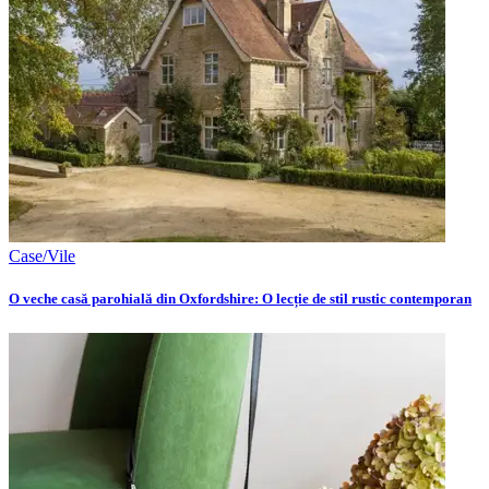
Case/Vile
O veche casă parohială din Oxfordshire: O lecție de stil rustic contemporan