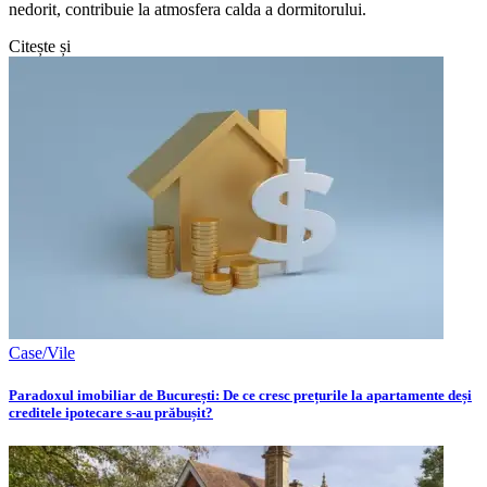
nedorit, contribuie la atmosfera calda a dormitorului.
Citește și
Case/Vile
Paradoxul imobiliar de București: De ce cresc prețurile la apartamente deși
creditele ipotecare s-au prăbușit?