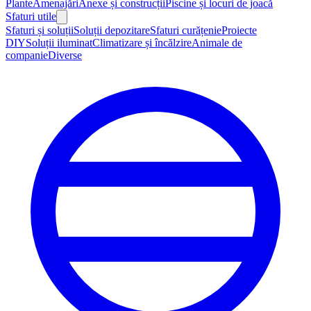
Plante
Amenajări
Anexe și construcții
Piscine și locuri de joacă
Sfaturi utile
Sfaturi și soluții
Soluții depozitare
Sfaturi curățenie
Proiecte
DIY
Soluții iluminat
Climatizare și încălzire
Animale de
companie
Diverse